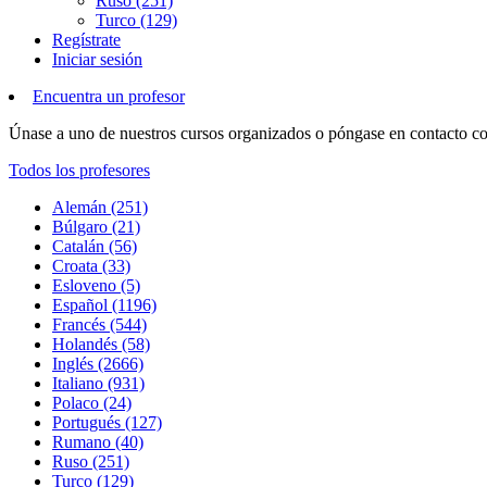
Ruso (251)
Turco (129)
Regístrate
Iniciar sesión
Encuentra un profesor
Únase a uno de nuestros cursos organizados o póngase en contacto con
Todos los profesores
Alemán (251)
Búlgaro (21)
Catalán (56)
Croata (33)
Esloveno (5)
Español (1196)
Francés (544)
Holandés (58)
Inglés (2666)
Italiano (931)
Polaco (24)
Portugués (127)
Rumano (40)
Ruso (251)
Turco (129)