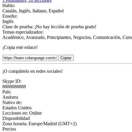
1 estudiantes, 16 lecciones
Hablo:
Catalán, Inglés, Italiano, Español
Enseño:
Inglés
Clase de prueba:
¡No hay lección de prueba gratis!
Temas especializados:
Académico, Avanzado, Principiantes, Negocios, Comunicación, Cursos 
¡Copia este enlace!
Copiar
¡O compártelo en redes sociales!
Skype ID:
8888888888
País:
Andorra
Nativo de:
Estados Unidos
Lecciones en:
Online
Disponibilidad
Zona horaria: Europe/Madrid (GMT+2)
Precios