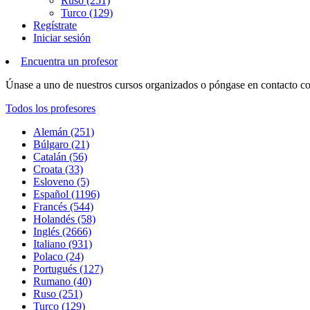
Ruso (251)
Turco (129)
Regístrate
Iniciar sesión
Encuentra un profesor
Únase a uno de nuestros cursos organizados o póngase en contacto con
Todos los profesores
Alemán (251)
Búlgaro (21)
Catalán (56)
Croata (33)
Esloveno (5)
Español (1196)
Francés (544)
Holandés (58)
Inglés (2666)
Italiano (931)
Polaco (24)
Portugués (127)
Rumano (40)
Ruso (251)
Turco (129)