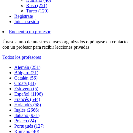
Rumano (40)
Ruso (251)
Turco (129)
Regístrate
Iniciar sesión
Encuentra un profesor
Únase a uno de nuestros cursos organizados o póngase en contacto
con un profesor para recibir lecciones privadas.
Todos los profesores
Alemán (251)
Búlgaro (21)
Catalán (56)
Croata (33)
Esloveno (5)
Español (1196)
Francés (544)
Holandés (58)
Inglés (2666)
Italiano (931)
Polaco (24)
Portugués (127)
Rumano (40)