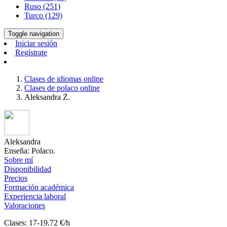
Ruso (251)
Turco (129)
Toggle navigation
Iniciar sesión
Regístrate
Clases de idiomas online
Clases de polaco online
Aleksandra Ż.
Aleksandra
Enseña: Polaco.
Sobre mí
Disponibilidad
Precios
Formación académica
Experiencia laboral
Valoraciones
Clases: 17-19.72 €/h