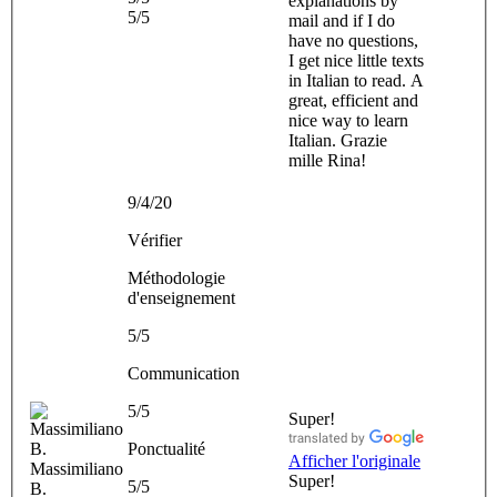
explanations by
5/5
mail and if I do
have no questions,
I get nice little texts
in Italian to read. A
great, efficient and
nice way to learn
Italian. Grazie
mille Rina!
9/4/20
Vérifier
Méthodologie
d'enseignement
5/5
Communication
5/5
Super!
Ponctualité
Afficher l'originale
Massimiliano
Super!
5/5
B.