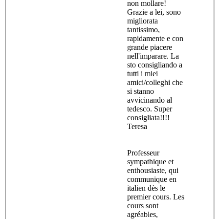
non mollare!
Grazie a lei, sono
migliorata
tantissimo,
rapidamente e con
grande piacere
nell'imparare. La
sto consigliando a
tutti i miei
amici/colleghi che
si stanno
avvicinando al
tedesco. Super
consigliata!!!!
Teresa
Professeur
sympathique et
enthousiaste, qui
communique en
italien dès le
premier cours. Les
cours sont
agréables,