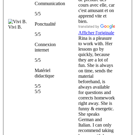
Communication
cours avec elle, car
c'est amusant et on
5/5
apprend vite et
bien.
Ponctualité
Vivi B.
Afficher l'originale
5/5
Rina is a pleasure
to work with. Her
Connexion
lessons go by
internet
quickly, because
they are a lot of
5/5
fun. She is always
Matériel
on time, sends the
didactique
material
beforehand, is
5/5
always available
5/5
for questions and
corrects homework
right away. She is
funny & energetic.
She speaks
German and
Italian. I can only
recommend taking