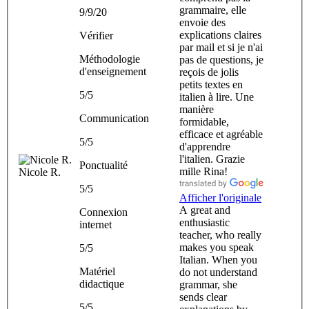
grammaire, elle
9/9/20
envoie des
explications claires
Vérifier
par mail et si je n'ai
Méthodologie
pas de questions, je
d'enseignement
reçois de jolis
petits textes en
5/5
italien à lire. Une
manière
Communication
formidable,
efficace et agréable
5/5
d'apprendre
l'italien. Grazie
Ponctualité
mille Rina!
Nicole R.
5/5
Afficher l'originale
A great and
Connexion
enthusiastic
internet
teacher, who really
makes you speak
5/5
Italian. When you
Matériel
do not understand
didactique
grammar, she
sends clear
5/5