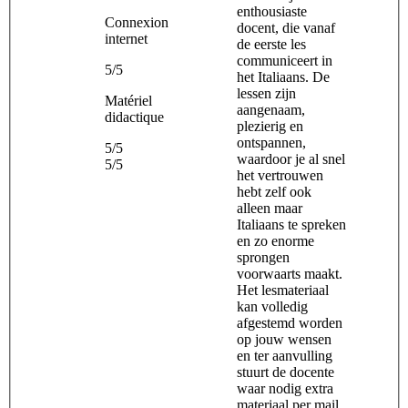
enthousiaste
Connexion
docent, die vanaf
internet
de eerste les
communiceert in
5/5
het Italiaans. De
lessen zijn
Matériel
aangenaam,
didactique
plezierig en
ontspannen,
5/5
waardoor je al snel
5/5
het vertrouwen
hebt zelf ook
alleen maar
Italiaans te spreken
en zo enorme
sprongen
voorwaarts maakt.
Het lesmateriaal
kan volledig
afgestemd worden
op jouw wensen
en ter aanvulling
stuurt de docente
waar nodig extra
materiaal per mail.