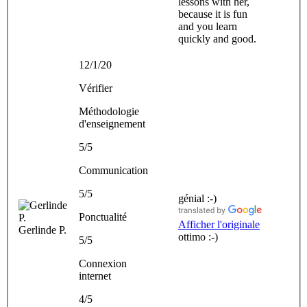
lessons with her,
because it is fun
and you learn
quickly and good.
12/1/20
Vérifier
Méthodologie
d'enseignement
5/5
Communication
5/5
génial :-)
Ponctualité
Afficher l'originale
Gerlinde P.
ottimo :-)
5/5
Connexion
internet
4/5