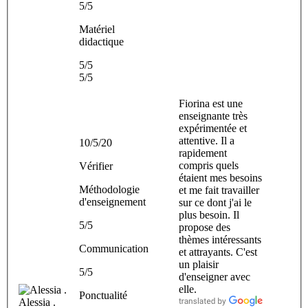
5/5
Matériel
didactique
5/5
5/5
Fiorina est une
enseignante très
expérimentée et
attentive. Il a
10/5/20
rapidement
compris quels
Vérifier
étaient mes besoins
Méthodologie
et me fait travailler
d'enseignement
sur ce dont j'ai le
plus besoin. Il
5/5
propose des
thèmes intéressants
Communication
et attrayants. C'est
un plaisir
5/5
d'enseigner avec
elle.
Ponctualité
Alessia .