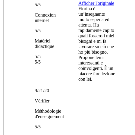
Afficher l'originale
5/5
Fiorina è
un’insegnante
Connexion
molto esperta ed
internet
attenta. Ha
rapidamente capito
5/5
quali fossero i miei
Matériel
bisogni e mi fa
didactique
lavorare su ciò che
ho più bisogno.
5/5
Propone temi
5/5
interessanti e
coinvolgenti. È un
piacere fare lezione
con lei.
9/21/20
Vérifier
Méthodologie
d'enseignement
5/5