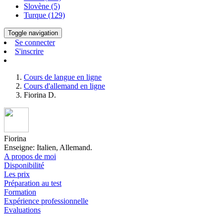
Slovène (5)
Turque (129)
Toggle navigation
Se connecter
S'inscrire
Cours de langue en ligne
Cours d'allemand en ligne
Fiorina D.
Fiorina
Enseigne: Italien, Allemand.
A propos de moi
Disponibilité
Les prix
Préparation au test
Formation
Expérience professionnelle
Evaluations