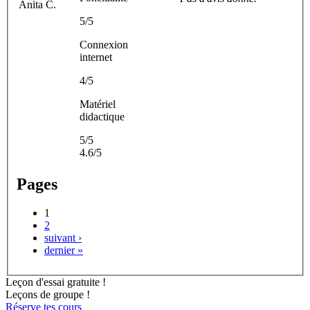
Anita C.
5/5
Connexion
internet
4/5
Matériel
didactique
5/5
4.6/5
Pages
1
2
suivant ›
dernier »
Leçon d'essai gratuite !
Leçons de groupe !
Réserve tes cours