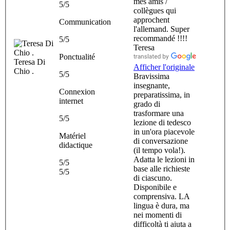
mes amis /
5/5
collègues qui
approchent
Communication
l'allemand. Super
recommandé !!!!
5/5
Teresa
Ponctualité
Teresa Di
Afficher l'originale
Chio .
5/5
Bravissima
insegnante,
Connexion
preparatissima, in
internet
grado di
trasformare una
5/5
lezione di tedesco
in un'ora piacevole
Matériel
di conversazione
didactique
(il tempo vola!).
Adatta le lezioni in
5/5
base alle richieste
5/5
di ciascuno.
Disponibile e
comprensiva. LA
lingua è dura, ma
nei momenti di
difficoltà ti aiuta a