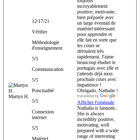
toujours
incroyablement
positive, motivante,
bien préparée avec
12/17/21
un large éventail de
matériel intéressant
Vérifier
pour apprendre et
elle fait en sorte que
Méthodologie
les cours se
d'enseignement
déroulent très
rapidement. J'aime
5/5
beaucoup étudier le
portugais avec elle et
Communication
j'attends déjà mon
prochain cours avec
5/5
impatience !
Ponctualité
Obrigado, Nathalie !
Martyn H.
5/5
Afficher l'originale
Nathalia is fantastic.
Connexion
She is always
internet
incredibly positive,
motivating, well
5/5
prepared with a wide
range of interesting
Matériel