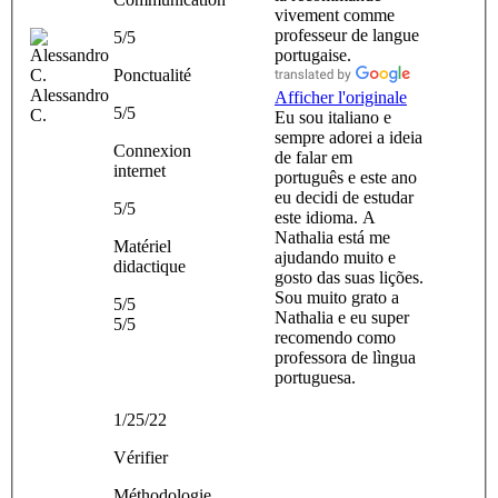
vivement comme
professeur de langue
5/5
portugaise.
Ponctualité
Alessandro
Afficher l'originale
5/5
C.
Eu sou italiano e
sempre adorei a ideia
Connexion
de falar em
internet
português e este ano
eu decidi de estudar
5/5
este idioma. A
Nathalia está me
Matériel
ajudando muito e
didactique
gosto das suas lições.
Sou muito grato a
5/5
Nathalia e eu super
5/5
recomendo como
professora de lìngua
portuguesa.
1/25/22
Vérifier
Méthodologie