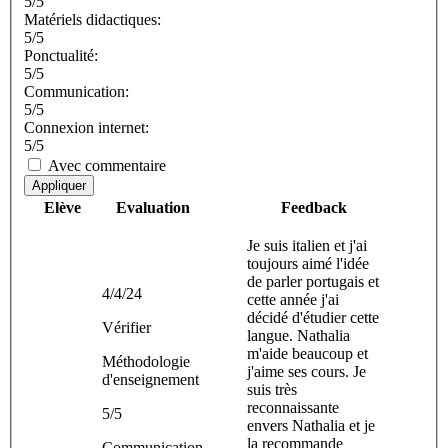
5/5
Matériels didactiques:
5/5
Ponctualité:
5/5
Communication:
5/5
Connexion internet:
5/5
Avec commentaire
Appliquer
Elève
Evaluation
Feedback
Je suis italien et j'ai
toujours aimé l'idée
de parler portugais et
4/4/24
cette année j'ai
décidé d'étudier cette
Vérifier
langue. Nathalia
m'aide beaucoup et
Méthodologie
j'aime ses cours. Je
d'enseignement
suis très
reconnaissante
5/5
envers Nathalia et je
la recommande
Communication