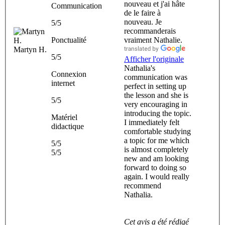
nouveau et j'ai hâte
Communication
de le faire à
nouveau. Je
5/5
recommanderais
Ponctualité
vraiment Nathalie.
Martyn H.
5/5
Afficher l'originale
Nathalia's
Connexion
communication was
internet
perfect in setting up
the lesson and she is
5/5
very encouraging in
introducing the topic.
Matériel
I immediately felt
didactique
comfortable studying
a topic for me which
5/5
is almost completely
5/5
new and am looking
forward to doing so
again. I would really
recommend
Nathalia.
Cet avis a été rédigé