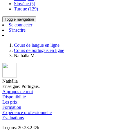
Slovène (5)
Turque (129)
Toggle navigation
Se connecter
S'inscrire
Cours de langue en ligne
Cours de portugais en ligne
Nathália M.
Nathália
Enseigne: Portugais.
A propos de moi
Disponibilité
Les prix
Formation
Expérience professionnelle
Evaluations
Leçons: 20-23.2 €/h