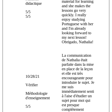
material for learning
didactique
and she makes the
lessons go very
5/5
quickly. I really
5/5
enjoy studying
Portuguese with her
and I'm already
looking forward to
my next lesson!
Obrigado, Nathalia!
La communication
de Nathalia était
parfaite dans la mise
en place de la leçon
et elle est très
10/28/21
encourageante pour
introduire le sujet. Je
Vérifier
me suis
immédiatement senti
Méthodologie
à l'aise d'étudier un
d'enseignement
sujet pour moi qui
est presque
5/5
complètement