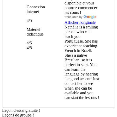
disponible et vous
Connexion
pourrez commencer
internet
les cours !
4/5
Afficher l'originale
Nathália is a smiling
Matériel
person who can
didactique
teach you
Portuguese. She has
4/5
experience teaching
4/5
French in Brazil.
She's a native
Brazilian, so it is
perfect to start. You
can learn the
language by hearing
the good accent! Just
contact her to see
when she can be
available and you
can start the lessons !
Leçon d'essai gratuite !
Leçons de groupe !