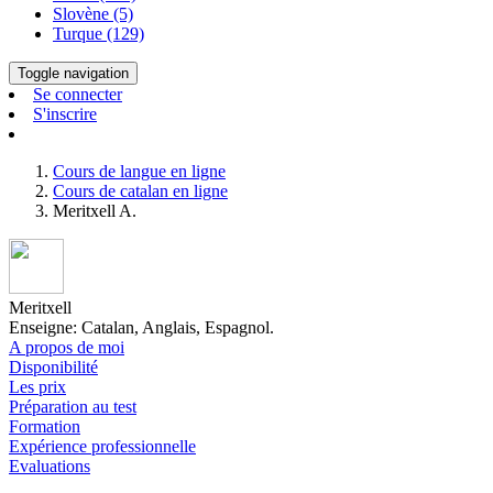
Slovène (5)
Turque (129)
Toggle navigation
Se connecter
S'inscrire
Cours de langue en ligne
Cours de catalan en ligne
Meritxell A.
Meritxell
Enseigne: Catalan, Anglais, Espagnol.
A propos de moi
Disponibilité
Les prix
Préparation au test
Formation
Expérience professionnelle
Evaluations