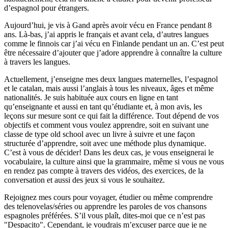
d’espagnol pour étrangers.
Aujourd’hui, je vis à Gand après avoir vécu en France pendant 8
ans. Là-bas, j’ai appris le français et avant cela, d’autres langues
comme le finnois car j’ai vécu en Finlande pendant un an. C’est peut
être nécessaire d’ajouter que j’adore apprendre à connaître la culture
à travers les langues.
Actuellement, j’enseigne mes deux langues maternelles, l’espagnol
et le catalan, mais aussi l’anglais à tous les niveaux, âges et même
nationalités. Je suis habituée aux cours en ligne en tant
qu’enseignante et aussi en tant qu’étudiante et, à mon avis, les
leçons sur mesure sont ce qui fait la différence. Tout dépend de vos
objectifs et comment vous voulez apprendre, soit en suivant une
classe de type old school avec un livre à suivre et une façon
structurée d’apprendre, soit avec une méthode plus dynamique.
C’est à vous de décider! Dans les deux cas, je vous enseignerai le
vocabulaire, la culture ainsi que la grammaire, même si vous ne vous
en rendez pas compte à travers des vidéos, des exercices, de la
conversation et aussi des jeux si vous le souhaitez.
Rejoignez mes cours pour voyager, étudier ou même comprendre
des telenovelas/séries ou apprendre les paroles de vos chansons
espagnoles préférées. S’il vous plaît, dites-moi que ce n’est pas
"Despacito". Cependant, je voudrais m’excuser parce que je ne