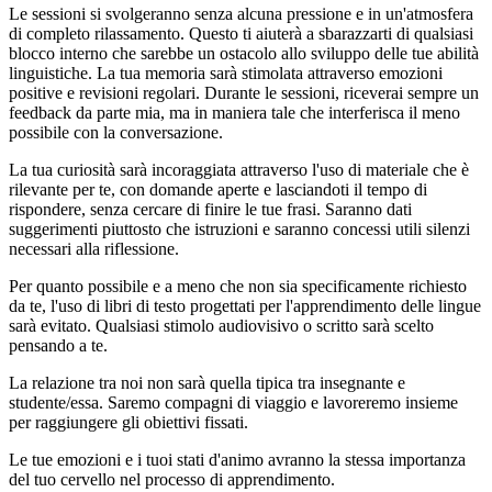
Le sessioni si svolgeranno senza alcuna pressione e in un'atmosfera
di completo rilassamento. Questo ti aiuterà a sbarazzarti di qualsiasi
blocco interno che sarebbe un ostacolo allo sviluppo delle tue abilità
linguistiche. La tua memoria sarà stimolata attraverso emozioni
positive e revisioni regolari. Durante le sessioni, riceverai sempre un
feedback da parte mia, ma in maniera tale che interferisca il meno
possibile con la conversazione.
La tua curiosità sarà incoraggiata attraverso l'uso di materiale che è
rilevante per te, con domande aperte e lasciandoti il tempo di
rispondere, senza cercare di finire le tue frasi. Saranno dati
suggerimenti piuttosto che istruzioni e saranno concessi utili silenzi
necessari alla riflessione.
Per quanto possibile e a meno che non sia specificamente richiesto
da te, l'uso di libri di testo progettati per l'apprendimento delle lingue
sarà evitato. Qualsiasi stimolo audiovisivo o scritto sarà scelto
pensando a te.
La relazione tra noi non sarà quella tipica tra insegnante e
studente/essa. Saremo compagni di viaggio e lavoreremo insieme
per raggiungere gli obiettivi fissati.
Le tue emozioni e i tuoi stati d'animo avranno la stessa importanza
del tuo cervello nel processo di apprendimento.