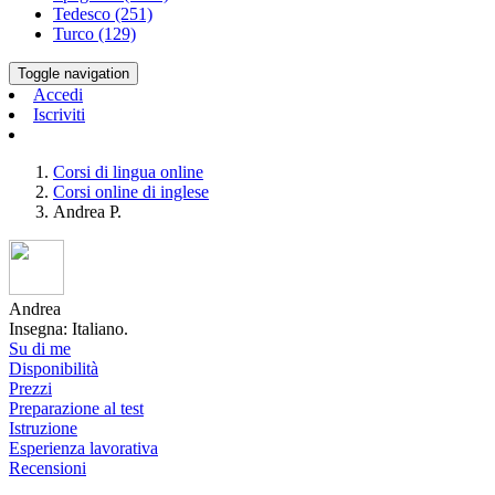
Tedesco (251)
Turco (129)
Toggle navigation
Accedi
Iscriviti
Corsi di lingua online
Corsi online di inglese
Andrea P.
Andrea
Insegna: Italiano.
Su di me
Disponibilità
Prezzi
Preparazione al test
Istruzione
Esperienza lavorativa
Recensioni