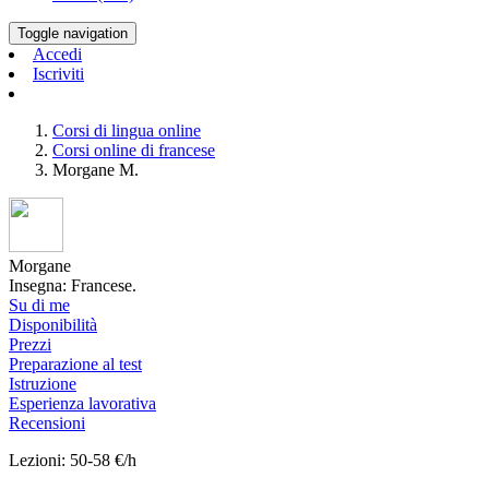
Toggle navigation
Accedi
Iscriviti
Corsi di lingua online
Corsi online di francese
Morgane M.
Morgane
Insegna: Francese.
Su di me
Disponibilità
Prezzi
Preparazione al test
Istruzione
Esperienza lavorativa
Recensioni
Lezioni: 50-58 €/h