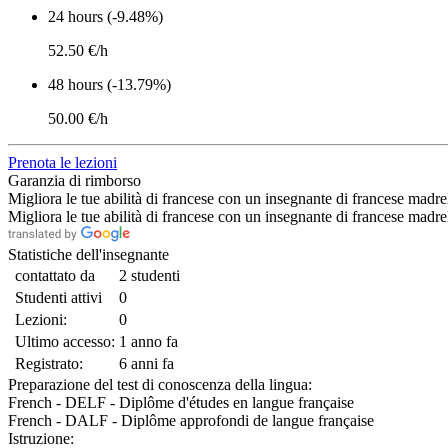
24 hours (-9.48%)
52.50 €/h
48 hours (-13.79%)
50.00 €/h
Prenota le lezioni
Garanzia di rimborso
Migliora le tue abilità di francese con un insegnante di francese madrel
Migliora le tue abilità di francese con un insegnante di francese madrel
Statistiche dell'insegnante
contattato da
2 studenti
Studenti attivi
0
Lezioni:
0
Ultimo accesso:
1 anno fa
Registrato:
6 anni fa
Preparazione del test di conoscenza della lingua:
French - DELF - Diplôme d'études en langue française
French - DALF - Diplôme approfondi de langue française
Istruzione: