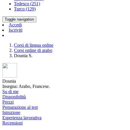
Tedesco (251)
Turco (129)
Toggle navigation
Accedi
Iscriviti
Corsi di lingua online
Corsi online di arabo
Dounia S.
Dounia
Insegna: Arabo, Francese.
Su di me
Disponibilità
Prezzi
Preparazione al test
Istruzione
Esperienza lavorativa
Recensioni