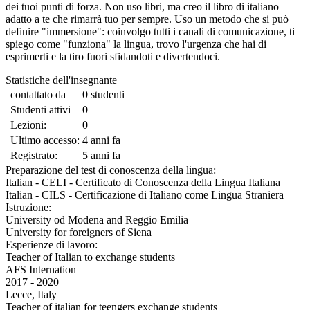
dei tuoi punti di forza. Non uso libri, ma creo il libro di italiano
adatto a te che rimarrà tuo per sempre. Uso un metodo che si può
definire "immersione": coinvolgo tutti i canali di comunicazione, ti
spiego come "funziona" la lingua, trovo l'urgenza che hai di
esprimerti e la tiro fuori sfidandoti e divertendoci.
Statistiche dell'insegnante
contattato da
0 studenti
Studenti attivi
0
Lezioni:
0
Ultimo accesso:
4 anni fa
Registrato:
5 anni fa
Preparazione del test di conoscenza della lingua:
Italian - CELI - Certificato di Conoscenza della Lingua Italiana
Italian - CILS - Certificazione di Italiano come Lingua Straniera
Istruzione:
University od Modena and Reggio Emilia
University for foreigners of Siena
Esperienze di lavoro:
Teacher of Italian to exchange students
AFS Internation
2017 - 2020
Lecce, Italy
Teacher of italian for teengers exchange students