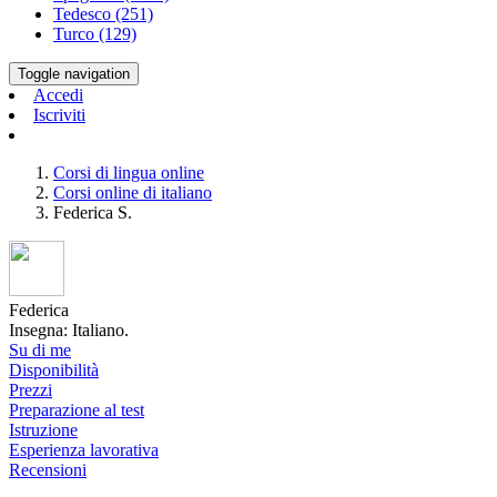
Tedesco (251)
Turco (129)
Toggle navigation
Accedi
Iscriviti
Corsi di lingua online
Corsi online di italiano
Federica S.
Federica
Insegna: Italiano.
Su di me
Disponibilità
Prezzi
Preparazione al test
Istruzione
Esperienza lavorativa
Recensioni