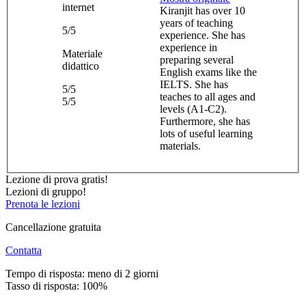
internet
Kiranjit has over 10
years of teaching
5/5
experience. She has
experience in
Materiale
preparing several
didattico
English exams like the
IELTS. She has
5/5
teaches to all ages and
5/5
levels (A1-C2).
Furthermore, she has
lots of useful learning
materials.
Lezione di prova gratis!
Lezioni di gruppo!
Prenota le lezioni
Cancellazione gratuita
Contatta
Tempo di risposta: meno di 2 giorni
Tasso di risposta: 100%