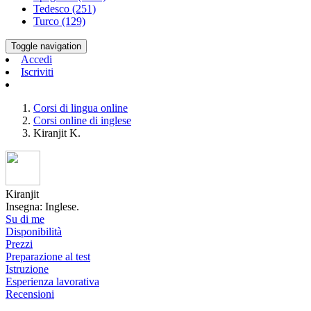
Tedesco (251)
Turco (129)
Toggle navigation
Accedi
Iscriviti
Corsi di lingua online
Corsi online di inglese
Kiranjit K.
Kiranjit
Insegna: Inglese.
Su di me
Disponibilità
Prezzi
Preparazione al test
Istruzione
Esperienza lavorativa
Recensioni