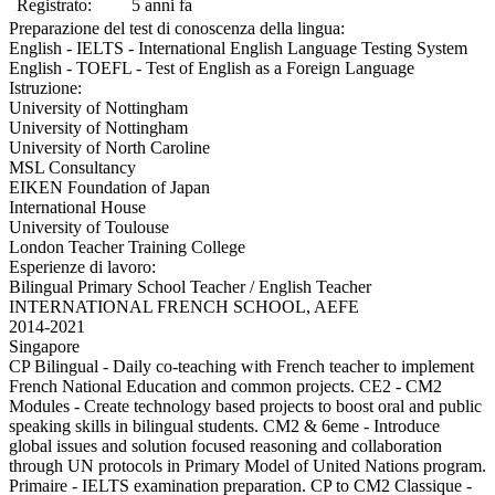
Registrato:
5 anni fa
Preparazione del test di conoscenza della lingua:
English - IELTS - International English Language Testing System
English - TOEFL - Test of English as a Foreign Language
Istruzione:
University of Nottingham
University of Nottingham
University of North Caroline
MSL Consultancy
EIKEN Foundation of Japan
International House
University of Toulouse
London Teacher Training College
Esperienze di lavoro:
Bilingual Primary School Teacher / English Teacher
INTERNATIONAL FRENCH SCHOOL, AEFE
2014-2021
Singapore
CP Bilingual - Daily co-teaching with French teacher to implement
French National Education and common projects. CE2 - CM2
Modules - Create technology based projects to boost oral and public
speaking skills in bilingual students. CM2 & 6eme - Introduce
global issues and solution focused reasoning and collaboration
through UN protocols in Primary Model of United Nations program.
Primaire - IELTS examination preparation. CP to CM2 Classique -