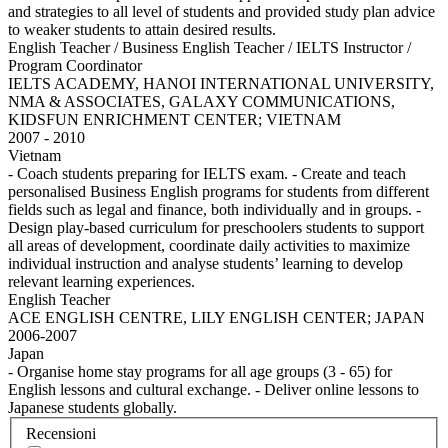
and strategies to all level of students and provided study plan advice
to weaker students to attain desired results.
English Teacher / Business English Teacher / IELTS Instructor /
Program Coordinator
IELTS ACADEMY, HANOI INTERNATIONAL UNIVERSITY,
NMA & ASSOCIATES, GALAXY COMMUNICATIONS,
KIDSFUN ENRICHMENT CENTER; VIETNAM
2007 - 2010
Vietnam
- Coach students preparing for IELTS exam. - Create and teach
personalised Business English programs for students from different
fields such as legal and finance, both individually and in groups. -
Design play-based curriculum for preschoolers students to support
all areas of development, coordinate daily activities to maximize
individual instruction and analyse students’ learning to develop
relevant learning experiences.
English Teacher
ACE ENGLISH CENTRE, LILY ENGLISH CENTER; JAPAN
2006-2007
Japan
- Organise home stay programs for all age groups (3 - 65) for
English lessons and cultural exchange. - Deliver online lessons to
Japanese students globally.
Recensioni