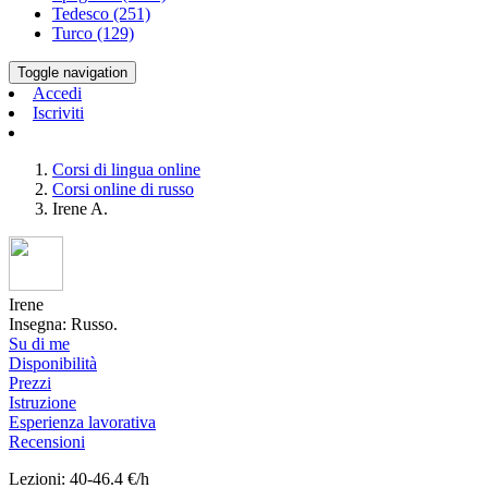
Tedesco (251)
Turco (129)
Toggle navigation
Accedi
Iscriviti
Corsi di lingua online
Corsi online di russo
Irene A.
Irene
Insegna: Russo.
Su di me
Disponibilità
Prezzi
Istruzione
Esperienza lavorativa
Recensioni
Lezioni: 40-46.4 €/h