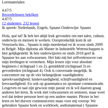
Leermaterialen
4.67/5
Beoordelingen bekijken
4.87/5
12 studenten, 232 lessen
Ik spreek:
Nederlands, Engels, Spaans
Onderwijst:
Spaans
Hola, qué tal! Ik heb het altijd leuk gevonden om met talen, cultuur,
onderwijs en mensen te werken. Oorspronkelijk kom ik uit
Venezuela dus
...
Spaans is mijn moedertaal en ik woon sinds 2009
in België. Mijn diploma als Master in Industriële Wetenschappen is
hier gelijkgesteld. Ik ben onderwijzeres en sinds 2018 geef ik
Spaanse les aan volwassenen. Het lukt mij het zelfvertrouwen van
mijn leerlingen te versterken. Mijn lessen zijn voor absolute
beginners ( richtgraad 1 en 2), gemiddeld (richtgraad 3) en
gevorderden (richtgraad 4). Ook is conversatie mogelijk. Ik
concentreer me op de vier belangrijkste vaardigheden:
spreekvaardigheid; luistervaardigheid, schrijfvaardigheid en
leesvaardigheid. En ook op grammatica en spontane communicatie.
Lesgeven en taal zijn gewoon mijn passie en ik wil daarom graag
anderen het leren. Ik werk met volwassenen en senioren, maar weet
wel dat iedere persoon leert op een andere manier. Plezier in het
leren en het durven communiceren staan voor mij voorop: We
gebruiken Spaans boek en werkboek; audiomateriaal ( Spaanse