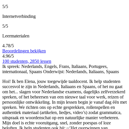
5/5
Internetverbinding
5/5
Leermaterialen
4.78/5
Beoordelingen bekijken
4.96/5
100 studenten, 2850 lessen
Ik spreek:
Nederlands, Engels, Frans, Italiaans, Portugees,
internationaal, Spaans
Onderwijst:
Nederlands, Italiaans, Spaans
Hoi! Ik ben Elena, jouw toegewijde taaldocent. Ik help studenten
succesvol te zijn in Nederlands, Italiaans en Spaans, of het nu gaat
om het
...
slagen voor Nederlandse examens, dagelijks zelfverzekerd
spreken, of het beheersen van een nieuwe taal voor werk, reizen of
persoonlijke ontwikkeling. In mijn lessen begin je vanaf dag één met
spreken. We richten ons op echte gesprekken, rollenspellen en
authentiek materiaal (artikelen, liedjes, video’s) zodat grammatica,
uitspraak en woordenschat op een natuurlijke manier verbeteren.
Mijn doel is echte vooruitgang, snel, zonder poespas of loze
beloften. Ik help studenten ook bij: ✅Het overwinnen van