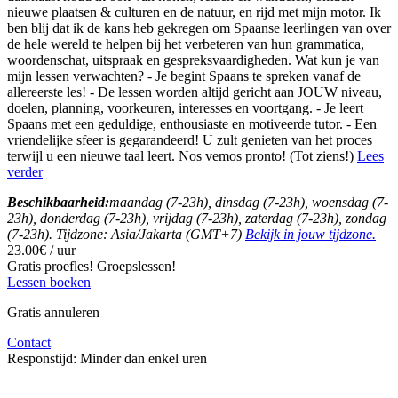
nieuwe plaatsen & culturen en de natuur, en rijd met mijn motor. Ik
ben blij dat ik de kans heb gekregen om Spaanse leerlingen van over
de hele wereld te helpen bij het verbeteren van hun grammatica,
woordenschat, uitspraak en gespreksvaardigheden. Wat kun je van
mijn lessen verwachten? - Je begint Spaans te spreken vanaf de
allereerste les! - De lessen worden altijd gericht aan JOUW niveau,
doelen, planning, voorkeuren, interesses en voortgang. - Je leert
Spaans met een geduldige, enthousiaste en motiveerde tutor. - Een
vriendelijke sfeer is gegarandeerd! U zult genieten van het proces
terwijl u een nieuwe taal leert. Nos vemos pronto! (Tot ziens!)
Lees
verder
Beschikbaarheid:
maandag (7-23h), dinsdag (7-23h), woensdag (7-
23h), donderdag (7-23h), vrijdag (7-23h), zaterdag (7-23h), zondag
(7-23h). Tijdzone: Asia/Jakarta (GMT+7)
Bekijk in jouw tijdzone.
23.00€ / uur
Gratis proefles!
Groepslessen!
Lessen boeken
Gratis annuleren
Contact
Responstijd:
Minder dan enkel uren