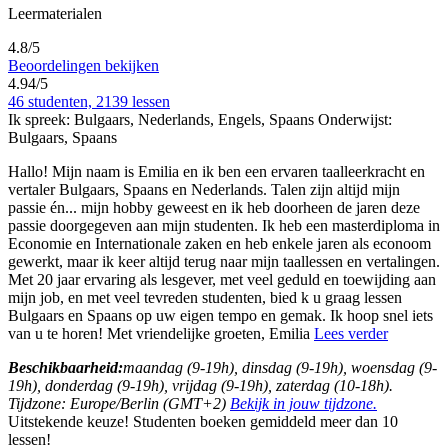
Leermaterialen
4.8/5
Beoordelingen bekijken
4.94/5
46 studenten, 2139 lessen
Ik spreek:
Bulgaars, Nederlands, Engels, Spaans
Onderwijst:
Bulgaars, Spaans
Hallo! Mijn naam is Emilia en ik ben een ervaren taalleerkracht en
vertaler Bulgaars, Spaans en Nederlands. Talen zijn altijd mijn
passie én
...
mijn hobby geweest en ik heb doorheen de jaren deze
passie doorgegeven aan mijn studenten. Ik heb een masterdiploma in
Economie en Internationale zaken en heb enkele jaren als econoom
gewerkt, maar ik keer altijd terug naar mijn taallessen en vertalingen.
Met 20 jaar ervaring als lesgever, met veel geduld en toewijding aan
mijn job, en met veel tevreden studenten, bied k u graag lessen
Bulgaars en Spaans op uw eigen tempo en gemak. Ik hoop snel iets
van u te horen! Met vriendelijke groeten, Emilia
Lees verder
Beschikbaarheid:
maandag (9-19h), dinsdag (9-19h), woensdag (9-
19h), donderdag (9-19h), vrijdag (9-19h), zaterdag (10-18h).
Tijdzone: Europe/Berlin (GMT+2)
Bekijk in jouw tijdzone.
Uitstekende keuze! Studenten boeken gemiddeld meer dan 10
lessen!