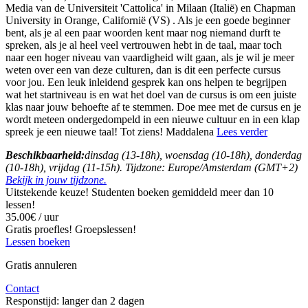
Media van de Universiteit 'Cattolica' in Milaan (Italië) en Chapman
University in Orange, Californië (VS) . Als je een goede beginner
bent, als je al een paar woorden kent maar nog niemand durft te
spreken, als je al heel veel vertrouwen hebt in de taal, maar toch
naar een hoger niveau van vaardigheid wilt gaan, als je wil je meer
weten over een van deze culturen, dan is dit een perfecte cursus
voor jou. Een leuk inleidend gesprek kan ons helpen te begrijpen
wat het startniveau is en wat het doel van de cursus is om een ​​juiste
klas naar jouw behoefte af te stemmen. Doe mee met de cursus en je
wordt meteen ondergedompeld in een nieuwe cultuur en in een klap
spreek je een nieuwe taal! Tot ziens! Maddalena
Lees verder
Beschikbaarheid:
dinsdag (13-18h), woensdag (10-18h), donderdag
(10-18h), vrijdag (11-15h). Tijdzone: Europe/Amsterdam (GMT+2)
Bekijk in jouw tijdzone.
Uitstekende keuze! Studenten boeken gemiddeld meer dan 10
lessen!
35.00€ / uur
Gratis proefles!
Groepslessen!
Lessen boeken
Gratis annuleren
Contact
Responstijd:
langer dan 2 dagen