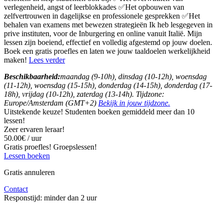
verlegenheid, angst of leerblokkades ✅Het opbouwen van
zelfvertrouwen in dagelijkse en professionele gesprekken ✅Het
behalen van examens met bewezen strategieën Ik heb lesgegeven in
prive instituten, voor de Inburgering en online vanuit Italië. Mijn
lessen zijn boeiend, effectief en volledig afgestemd op jouw doelen.
Boek een gratis proefles en laten we jouw taaldoelen werkelijkheid
maken!
Lees verder
Beschikbaarheid:
maandag (9-10h), dinsdag (10-12h), woensdag
(11-12h), woensdag (15-15h), donderdag (14-15h), donderdag (17-
18h), vrijdag (10-12h), zaterdag (13-14h). Tijdzone:
Europe/Amsterdam (GMT+2)
Bekijk in jouw tijdzone.
Uitstekende keuze! Studenten boeken gemiddeld meer dan 10
lessen!
Zeer ervaren leraar!
50.00€ / uur
Gratis proefles!
Groepslessen!
Lessen boeken
Gratis annuleren
Contact
Responstijd:
minder dan 2 uur