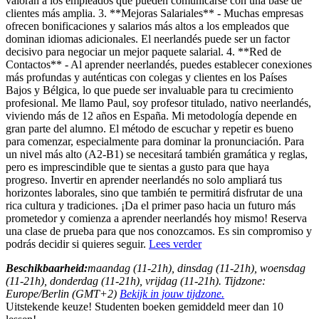
valoran a los empleados que pueden comunicarse con una base de
clientes más amplia. 3. **Mejoras Salariales** - Muchas empresas
ofrecen bonificaciones y salarios más altos a los empleados que
dominan idiomas adicionales. El neerlandés puede ser un factor
decisivo para negociar un mejor paquete salarial. 4. **Red de
Contactos** - Al aprender neerlandés, puedes establecer conexiones
más profundas y auténticas con colegas y clientes en los Países
Bajos y Bélgica, lo que puede ser invaluable para tu crecimiento
profesional. Me llamo Paul, soy profesor titulado, nativo neerlandés,
viviendo más de 12 años en España. Mi metodología depende en
gran parte del alumno. El método de escuchar y repetir es bueno
para comenzar, especialmente para dominar la pronunciación. Para
un nivel más alto (A2-B1) se necesitará también gramática y reglas,
pero es imprescindible que te sientas a gusto para que haya
progreso. Invertir en aprender neerlandés no solo ampliará tus
horizontes laborales, sino que también te permitirá disfrutar de una
rica cultura y tradiciones. ¡Da el primer paso hacia un futuro más
prometedor y comienza a aprender neerlandés hoy mismo! Reserva
una clase de prueba para que nos conozcamos. Es sin compromiso y
podrás decidir si quieres seguir.
Lees verder
Beschikbaarheid:
maandag (11-21h), dinsdag (11-21h), woensdag
(11-21h), donderdag (11-21h), vrijdag (11-21h). Tijdzone:
Europe/Berlin (GMT+2)
Bekijk in jouw tijdzone.
Uitstekende keuze! Studenten boeken gemiddeld meer dan 10