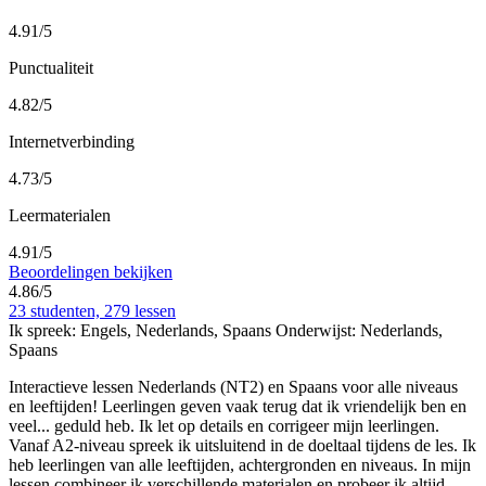
4.91/5
Punctualiteit
4.82/5
Internetverbinding
4.73/5
Leermaterialen
4.91/5
Beoordelingen bekijken
4.86/5
23 studenten, 279 lessen
Ik spreek:
Engels, Nederlands, Spaans
Onderwijst:
Nederlands,
Spaans
Interactieve lessen Nederlands (NT2) en Spaans voor alle niveaus
en leeftijden! Leerlingen geven vaak terug dat ik vriendelijk ben en
veel
...
geduld heb. Ik let op details en corrigeer mijn leerlingen.
Vanaf A2-niveau spreek ik uitsluitend in de doeltaal tijdens de les. Ik
heb leerlingen van alle leeftijden, achtergronden en niveaus. In mijn
lessen combineer ik verschillende materialen en probeer ik altijd