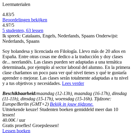
Leermaterialen
4.83/5
Beoordelingen bekijken
4.97/5
5 studenten, 63 lessen
Ik spreek:
Catalaans, Engels, Nederlands, Spaans
Onderwijst:
Nederlands, Spaans
Soy holandesa y licenciada en Filología. Llevo más de 20 años en
España. Entre otras cosas me dedico a la traducción y doy clases
de
...
neerlandés. Las clases pueden ser adaptadas a una temática
determinada, por ejemplo al sector laboral del alumno. En la primera
clase charlamos un poco para ver qué nivel tienes y qué te gustaría
aprender o mejorar. Las clases serán totalmente adaptadas a tu nivel
y a tus objetivos y necesidades.
Lees verder
Beschikbaarheid:
maandag (12-13h), maandag (16-17h), dinsdag
(11-11h), dinsdag (15-17h), woensdag (15-16h). Tijdzone:
Europe/Berlin (GMT+2)
Bekijk in jouw tijdzone.
Uitstekende keuze! Studenten boeken gemiddeld meer dan 10
lessen!
40.00€ / uur
Gratis proefles!
Groepslessen!
Lessen boeken