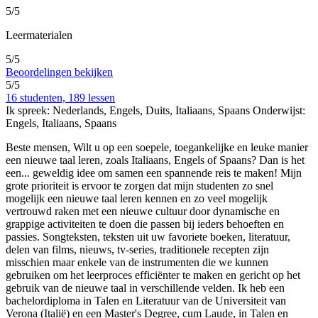
5/5
Leermaterialen
5/5
Beoordelingen bekijken
5/5
16 studenten, 189 lessen
Ik spreek:
Nederlands, Engels, Duits, Italiaans, Spaans
Onderwijst:
Engels, Italiaans, Spaans
Beste mensen, Wilt u op een soepele, toegankelijke en leuke manier
een nieuwe taal leren, zoals Italiaans, Engels of Spaans? Dan is het
een
...
geweldig idee om samen een spannende reis te maken! Mijn
grote prioriteit is ervoor te zorgen dat mijn studenten zo snel
mogelijk een nieuwe taal leren kennen en zo veel mogelijk
vertrouwd raken met een nieuwe cultuur door dynamische en
grappige activiteiten te doen die passen bij ieders behoeften en
passies. Songteksten, teksten uit uw favoriete boeken, literatuur,
delen van films, nieuws, tv-series, traditionele recepten zijn
misschien maar enkele van de instrumenten die we kunnen
gebruiken om het leerproces efficiënter te maken en gericht op het
gebruik van de nieuwe taal in verschillende velden. Ik heb een
bachelordiploma in Talen en Literatuur van de Universiteit van
Verona (Italië) en een Master's Degree, cum Laude, in Talen en