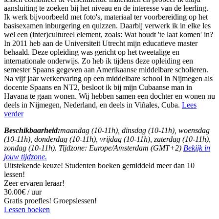
aansluiting te zoeken bij het niveau en de interesse van de leerling.
Ik werk bijvoorbeeld met foto's, materiaal ter voorbereiding op het
basisexamen inburgering en quizzen. Daarbij verwerk ik in elke les
wel een (inter)cultureel element, zoals: Wat houdt 'te laat komen' in?
In 2011 heb aan de Universiteit Utrecht mijn educatieve master
behaald. Deze opleiding was gericht op het tweetalige en
internationale onderwijs. Zo heb ik tijdens deze opleiding een
semester Spaans gegeven aan Amerikaanse middelbare scholieren.
Na vijf jaar werkervaring op een middelbare school in Nijmegen als
docente Spaans en NT2, besloot ik bij mijn Cubaanse man in
Havana te gaan wonen. Wij hebben samen een dochter en wonen nu
deels in Nijmegen, Nederland, en deels in Viñales, Cuba.
Lees
verder
Beschikbaarheid:
maandag (10-11h), dinsdag (10-11h), woensdag
(10-11h), donderdag (10-11h), vrijdag (10-11h), zaterdag (10-11h),
zondag (10-11h). Tijdzone: Europe/Amsterdam (GMT+2)
Bekijk in
jouw tijdzone.
Uitstekende keuze! Studenten boeken gemiddeld meer dan 10
lessen!
Zeer ervaren leraar!
30.00€ / uur
Gratis proefles!
Groepslessen!
Lessen boeken