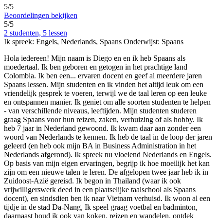
5/5
Beoordelingen bekijken
5/5
2 studenten, 5 lessen
Ik spreek:
Engels, Nederlands, Spaans
Onderwijst:
Spaans
Hola iedereen! Mijn naam is Diego en en ik heb Spaans als
moedertaal. Ik ben geboren en getogen in het prachtige land
Colombia. Ik ben een
...
ervaren docent en geef al meerdere jaren
Spaans lessen. Mijn studenten en ik vinden het altijd leuk om een ​​
vriendelijk gesprek te voeren, terwijl we de taal leren op een leuke
en ontspannen manier. Ik geniet om alle soorten studenten te helpen
- van verschillende niveaus, leeftijden. Mijn studenten studeren
graag Spaans voor hun reizen, zaken, verhuizing of als hobby. Ik
heb 7 jaar in Nederland gewoond. Ik kwam daar aan zonder een
woord van Nederlands te kennen. Ik heb de taal in de loop der jaren
geleerd (en heb ook mijn BA in Business Administration in het
Nederlands afgerond). Ik spreek nu vloeiend Nederlands en Engels.
Op basis van mijn eigen ervaringen, begrijp ik hoe moeilijk het kan
zijn om een ​​nieuwe talen te leren. De afgelopen twee jaar heb ik in
Zuidoost-Azië gereisd. Ik begon in Thailand (waar ik ook
vrijwilligerswerk deed in een plaatselijke taalschool als Spaans
docent), en sindsdien ben ik naar Vietnam verhuisd. Ik woon al een
tijdje in de stad Da-Nang, Ik speel graag voetbal en badminton,
daarnaast houd ik ook van koken, reizen en wandelen, ontdek