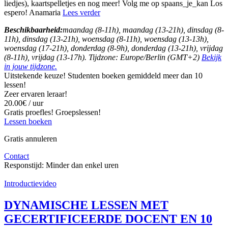
liedjes), kaartspelletjes en nog meer! Volg me op spaans_je_kan Los
espero! Anamaria
Lees verder
Beschikbaarheid:
maandag (8-11h), maandag (13-21h), dinsdag (8-
11h), dinsdag (13-21h), woensdag (8-11h), woensdag (13-13h),
woensdag (17-21h), donderdag (8-9h), donderdag (13-21h), vrijdag
(8-11h), vrijdag (13-17h). Tijdzone: Europe/Berlin (GMT+2)
Bekijk
in jouw tijdzone.
Uitstekende keuze! Studenten boeken gemiddeld meer dan 10
lessen!
Zeer ervaren leraar!
20.00€ / uur
Gratis proefles!
Groepslessen!
Lessen boeken
Gratis annuleren
Contact
Responstijd:
Minder dan enkel uren
Introductievideo
DYNAMISCHE LESSEN MET
GECERTIFICEERDE DOCENT EN 10