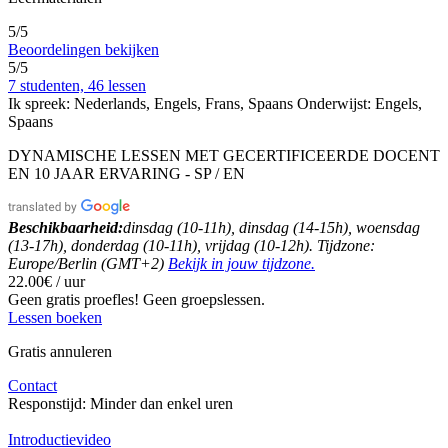
5/5
Beoordelingen bekijken
5/5
7 studenten, 46 lessen
Ik spreek:
Nederlands, Engels, Frans, Spaans
Onderwijst:
Engels,
Spaans
DYNAMISCHE LESSEN MET GECERTIFICEERDE DOCENT
EN 10 JAAR ERVARING - SP / EN
Beschikbaarheid:
dinsdag (10-11h), dinsdag (14-15h), woensdag
(13-17h), donderdag (10-11h), vrijdag (10-12h). Tijdzone:
Europe/Berlin (GMT+2)
Bekijk in jouw tijdzone.
22.00€ / uur
Geen gratis proefles!
Geen groepslessen.
Lessen boeken
Gratis annuleren
Contact
Responstijd:
Minder dan enkel uren
Introductievideo