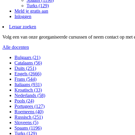
Spaans (1196)
Turks (129)
Meld je gratis aan
Inloggen
Leraar zoeken
Volg een van onze georganiseerde cursussen of neem contact op met ee
Alle docenten
Bulgaars (21)
Catalaans (56)
Duits (251)
Engels (2666)
Frans (544)
Italiaans (931)
Kroatisch (33)
Nederlands (58)
Pools (24)
Portugees (127)
Roemeens (40)
Russisch (251)
Sloveens (5)
Spaans (1196)
Turks (129)