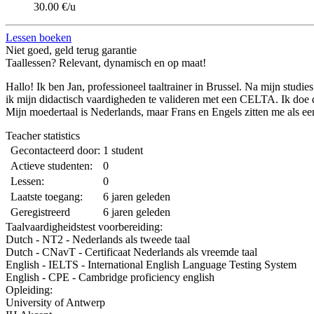
30.00 €/u
Lessen boeken
Niet goed, geld terug garantie
Taallessen? Relevant, dynamisch en op maat!
Hallo! Ik ben Jan, professioneel taaltrainer in Brussel. Na mijn studi
ik mijn didactisch vaardigheden te valideren met een CELTA. Ik doe d
Mijn moedertaal is Nederlands, maar Frans en Engels zitten me als een
Teacher statistics
Gecontacteerd door:
1 student
Actieve studenten:
0
Lessen:
0
Laatste toegang:
6 jaren geleden
Geregistreerd
6 jaren geleden
Taalvaardigheidstest voorbereiding:
Dutch - NT2 - Nederlands als tweede taal
Dutch - CNavT - Certificaat Nederlands als vreemde taal
English - IELTS - International English Language Testing System
English - CPE - Cambridge proficiency english
Opleiding:
University of Antwerp