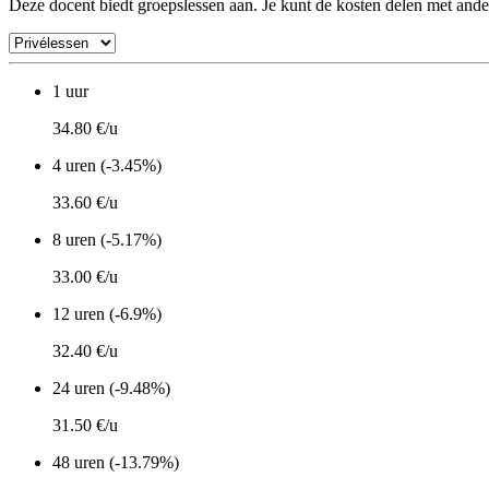
Deze docent biedt groepslessen aan. Je kunt de kosten delen met ande
1 uur
34.80 €/u
4 uren (-3.45%)
33.60 €/u
8 uren (-5.17%)
33.00 €/u
12 uren (-6.9%)
32.40 €/u
24 uren (-9.48%)
31.50 €/u
48 uren (-13.79%)