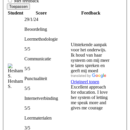
Met feedback
Toepassen
Student
Score
Feedback
29/1/24
Beoordeling
Leermethodologie
Uitstekende aanpak
5/5
voor het onderwijs.
Ik houd van haar
Communicatie
systeem om mij meer
te laten spreken en
5/5
geeft mij moed
Punctualiteit
Hesham
Origineel tonen
S.
Excellent approach
5/5
for education. I love
her system of letting
Internetverbinding
me speak more and
gives me courage
5/5
Leermaterialen
3/5