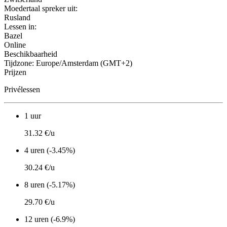
Moedertaal spreker uit:
Rusland
Lessen in:
Bazel
Online
Beschikbaarheid
Tijdzone: Europe/Amsterdam (GMT+2)
Prijzen
Privélessen
1 uur
31.32 €/u
4 uren (-3.45%)
30.24 €/u
8 uren (-5.17%)
29.70 €/u
12 uren (-6.9%)