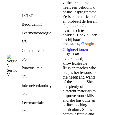
verbeteren en ze
heeft een behoorlijk
online lesprogramma.
18/1/21
Ze is communicatief
en probeert de lessen
Beoordeling
altijd boeiend en
dynamisch te
Leermethodologie
houden. Boek nu een
les bij haar!
5/5
Origineel tonen
Communicatie
Olga is an
experienced,
5/5
knowledgeable
Punctualiteit
Russian teacher who
Sergio
adapts her lessons to
V.
5/5
the needs and wants
of the student. She
Internetverbinding
has plenty of
different materials to
5/5
improve your skills
and she has quite an
Leermaterialen
online teaching
curriculum. She is
5/5
communicative and