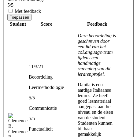
5/5
Met feedback
Toepassen
Student
Score
Feedback
Deze beoordeling is
geschreven door
een lid van het
coLanguage-team
tijdens een
handmatige
11/3/21
screening van dit
lerarenprofiel.
Beoordeling
Danila is een
Leermethodologie
aardige Italiaanse
lerares. Ze heeft
5/5
goed lesmateriaal
aangepast aan het
Communicatie
niveau en de eisen
van de student.
5/5
Studenten kunnen
bij haar
Punctualiteit
Clémence
gemakkelijk