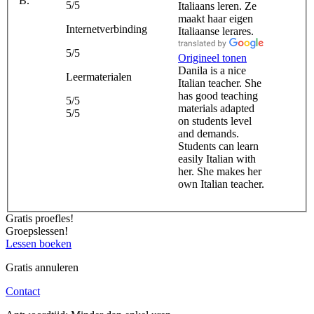
B.
5/5
Italiaans leren. Ze
maakt haar eigen
Internetverbinding
Italiaanse lerares.
5/5
Origineel tonen
Danila is a nice
Leermaterialen
Italian teacher. She
has good teaching
5/5
materials adapted
5/5
on students level
and demands.
Students can learn
easily Italian with
her. She makes her
own Italian teacher.
Gratis proefles!
Groepslessen!
Lessen boeken
Gratis annuleren
Contact