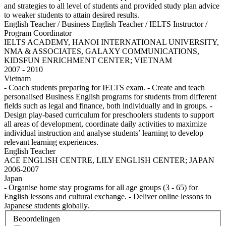
and strategies to all level of students and provided study plan advice
to weaker students to attain desired results.
English Teacher / Business English Teacher / IELTS Instructor /
Program Coordinator
IELTS ACADEMY, HANOI INTERNATIONAL UNIVERSITY,
NMA & ASSOCIATES, GALAXY COMMUNICATIONS,
KIDSFUN ENRICHMENT CENTER; VIETNAM
2007 - 2010
Vietnam
- Coach students preparing for IELTS exam. - Create and teach
personalised Business English programs for students from different
fields such as legal and finance, both individually and in groups. -
Design play-based curriculum for preschoolers students to support
all areas of development, coordinate daily activities to maximize
individual instruction and analyse students’ learning to develop
relevant learning experiences.
English Teacher
ACE ENGLISH CENTRE, LILY ENGLISH CENTER; JAPAN
2006-2007
Japan
- Organise home stay programs for all age groups (3 - 65) for
English lessons and cultural exchange. - Deliver online lessons to
Japanese students globally.
Beoordelingen