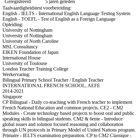
Geregistreerd
5 jaren geleden
Taalvaardigheidstest voorbereiding:
English - IELTS - International English Language Testing System
English - TOEFL - Test of English as a Foreign Language
Opleiding:
University of Nottingham
University of Nottingham
University of North Caroline
MSL Consultancy
EIKEN Foundation of Japan
International House
University of Toulouse
London Teacher Training College
Werkervaring:
Bilingual Primary School Teacher / English Teacher
INTERNATIONAL FRENCH SCHOOL, AEFE
2014-2021
Singapore
CP Bilingual - Daily co-teaching with French teacher to implement
French National Education and common projects. CE2 - CM2
Modules - Create technology based projects to boost oral and public
speaking skills in bilingual students. CM2 & 6eme - Introduce
global issues and solution focused reasoning and collaboration
through UN protocols in Primary Model of United Nations program.
Primaire - IELTS examination preparation. CP to CM2 Classique -