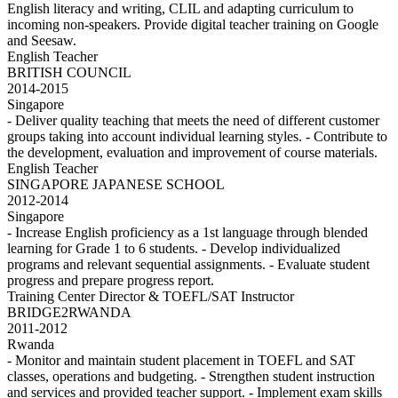
English literacy and writing, CLIL and adapting curriculum to
incoming non-speakers. Provide digital teacher training on Google
and Seesaw.
English Teacher
BRITISH COUNCIL
2014-2015
Singapore
- Deliver quality teaching that meets the need of different customer
groups taking into account individual learning styles. - Contribute to
the development, evaluation and improvement of course materials.
English Teacher
SINGAPORE JAPANESE SCHOOL
2012-2014
Singapore
- Increase English proficiency as a 1st language through blended
learning for Grade 1 to 6 students. - Develop individualized
programs and relevant sequential assignments. - Evaluate student
progress and prepare progress report.
Training Center Director & TOEFL/SAT Instructor
BRIDGE2RWANDA
2011-2012
Rwanda
- Monitor and maintain student placement in TOEFL and SAT
classes, operations and budgeting. - Strengthen student instruction
and services and provided teacher support. - Implement exam skills