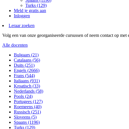
Spaans (1196)
Turks (129)
Meld je gratis aan
Inloggen
Leraar zoeken
Volg een van onze georganiseerde cursussen of neem contact op met ee
Alle docenten
Bulgaars (21)
Catalaans (56)
Duits (251)
Engels (2666)
Frans (544)
Italiaans (931)
Kroatisch (33)
Nederlands (58)
Pools (24)
Portugees (127)
Roemeens (40)
Russisch (251)
Sloveens (5)
Spaans (1196)
Turks (129)