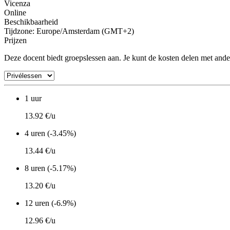
Vicenza
Online
Beschikbaarheid
Tijdzone: Europe/Amsterdam (GMT+2)
Prijzen
Deze docent biedt groepslessen aan. Je kunt de kosten delen met ande
1 uur
13.92 €/u
4 uren (-3.45%)
13.44 €/u
8 uren (-5.17%)
13.20 €/u
12 uren (-6.9%)
12.96 €/u