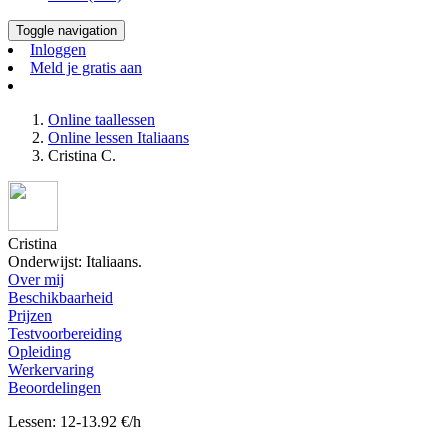
Toggle navigation
Inloggen
Meld je gratis aan
Online taallessen
Online lessen Italiaans
Cristina C.
Cristina
Onderwijst: Italiaans.
Over mij
Beschikbaarheid
Prijzen
Testvoorbereiding
Opleiding
Werkervaring
Beoordelingen
Lessen: 12-13.92 €/h