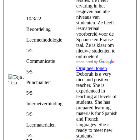
lerares. Ze heeft
ervaring in het
lesgeven aan alle
niveaus van
10/3/22
studenten. Ze heeft
lesmateriaal
Beoordeling
voorbereid voor de
Spaanse en Franse
Leermethodologie
taal. Ze is klaar om
5/5
nieuwe studenten te
ontmoeten!
Communicatie
Origineel tonen
5/5
Deborah is a very
nice and positive
Punctualiteit
Teja .
teacher. She is
experienced in
5/5
teaching all levels of
students. She has
Internetverbinding
prepared learning
materials for Spanish
5/5
and French
languages. She is
Leermaterialen
ready to meet new
5/5
students!