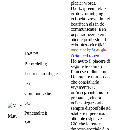
plezier wordt.
Dankzij haar heb ik
grote vooruitgang
geboekt, zowel in het
begrijpen als in de
communicatie. Een
gepassioneerde en
attente professional,
echt uitzonderlijk!
10/5/25
Origineel tonen
Ho avuto il piacere di
Beoordeling
seguire lezioni di
francese online con
Leermethodologie
Deborah e non posso
che consigliarla
5/5
vivamente. È
un’insegnante molto
Communicatie
preparata, chiara
nelle spiegazioni e
5/5
sempre disponibile ad
Punctualiteit
adattare il percorso
Maty .
alle mie esigenze.
5/5
Ciò che la rende
davvero speciale è la