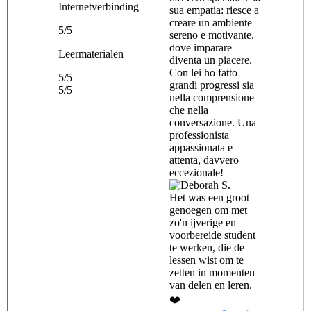
Internetverbinding
sua empatia: riesce a
creare un ambiente
5/5
sereno e motivante,
dove imparare
Leermaterialen
diventa un piacere.
Con lei ho fatto
5/5
grandi progressi sia
5/5
nella comprensione
che nella
conversazione. Una
professionista
appassionata e
attenta, davvero
eccezionale!
Het was een groot
genoegen om met
zo'n ijverige en
voorbereide student
te werken, die de
lessen wist om te
zetten in momenten
van delen en leren.
❤️