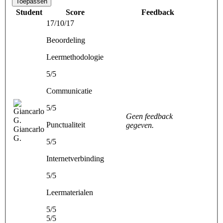
Toepassen
Student
Score
Feedback
17/10/17
Beoordeling
Leermethodologie
5/5
Communicatie
5/5
Geen feedback
Punctualiteit
gegeven.
Giancarlo
G.
5/5
Internetverbinding
5/5
Leermaterialen
5/5
5/5