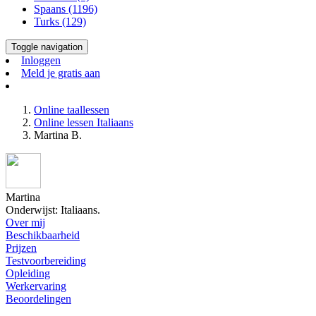
Spaans (1196)
Turks (129)
Toggle navigation
Inloggen
Meld je gratis aan
Online taallessen
Online lessen Italiaans
Martina B.
Martina
Onderwijst: Italiaans.
Over mij
Beschikbaarheid
Prijzen
Testvoorbereiding
Opleiding
Werkervaring
Beoordelingen