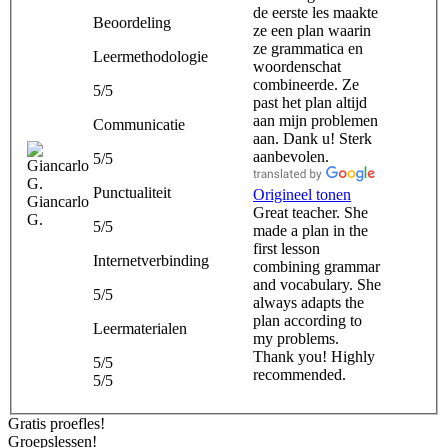
de eerste les maakte
Beoordeling
ze een plan waarin
ze grammatica en
Leermethodologie
woordenschat
combineerde. Ze
5/5
past het plan altijd
aan mijn problemen
Communicatie
aan. Dank u! Sterk
aanbevolen.
5/5
Punctualiteit
Origineel tonen
Giancarlo
Great teacher. She
G.
5/5
made a plan in the
first lesson
Internetverbinding
combining grammar
and vocabulary. She
5/5
always adapts the
plan according to
Leermaterialen
my problems.
Thank you! Highly
5/5
recommended.
5/5
Gratis proefles!
Groepslessen!