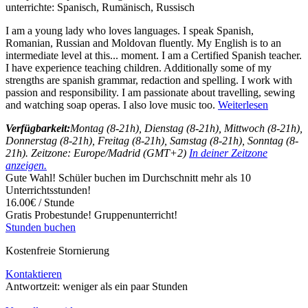
unterrichte:
Spanisch, Rumänisch, Russisch
I am a young lady who loves languages. I speak Spanish,
Romanian, Russian and Moldovan fluently. My English is to an
intermediate level at this
...
moment. I am a Certified Spanish teacher.
I have experience teaching children. Additionally some of my
strengths are spanish grammar, redaction and spelling. I work with
passion and responsibility. I am passionate about travelling, sewing
and watching soap operas. I also love music too.
Weiterlesen
Verfügbarkeit:
Montag (8-21h), Dienstag (8-21h), Mittwoch (8-21h),
Donnerstag (8-21h), Freitag (8-21h), Samstag (8-21h), Sonntag (8-
21h). Zeitzone: Europe/Madrid (GMT+2)
In deiner Zeitzone
anzeigen.
Gute Wahl! Schüler buchen im Durchschnitt mehr als 10
Unterrichtsstunden!
16.00€ / Stunde
Gratis Probestunde!
Gruppenunterricht!
Stunden buchen
Kostenfreie Stornierung
Kontaktieren
Antwortzeit:
weniger als ein paar Stunden