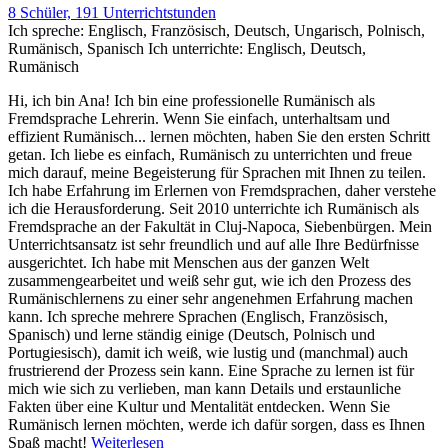
8 Schüler, 191 Unterrichtstunden
Ich spreche:
Englisch, Französisch, Deutsch, Ungarisch, Polnisch,
Rumänisch, Spanisch
Ich unterrichte:
Englisch, Deutsch,
Rumänisch
Hi, ich bin Ana! Ich bin eine professionelle Rumänisch als
Fremdsprache Lehrerin. Wenn Sie einfach, unterhaltsam und
effizient Rumänisch
...
lernen möchten, haben Sie den ersten Schritt
getan. Ich liebe es einfach, Rumänisch zu unterrichten und freue
mich darauf, meine Begeisterung für Sprachen mit Ihnen zu teilen.
Ich habe Erfahrung im Erlernen von Fremdsprachen, daher verstehe
ich die Herausforderung. Seit 2010 unterrichte ich Rumänisch als
Fremdsprache an der Fakultät in Cluj-Napoca, Siebenbürgen. Mein
Unterrichtsansatz ist sehr freundlich und auf alle Ihre Bedürfnisse
ausgerichtet. Ich habe mit Menschen aus der ganzen Welt
zusammengearbeitet und weiß sehr gut, wie ich den Prozess des
Rumänischlernens zu einer sehr angenehmen Erfahrung machen
kann. Ich spreche mehrere Sprachen (Englisch, Französisch,
Spanisch) und lerne ständig einige (Deutsch, Polnisch und
Portugiesisch), damit ich weiß, wie lustig und (manchmal) auch
frustrierend der Prozess sein kann. Eine Sprache zu lernen ist für
mich wie sich zu verlieben, man kann Details und erstaunliche
Fakten über eine Kultur und Mentalität entdecken. Wenn Sie
Rumänisch lernen möchten, werde ich dafür sorgen, dass es Ihnen
Spaß macht!
Weiterlesen