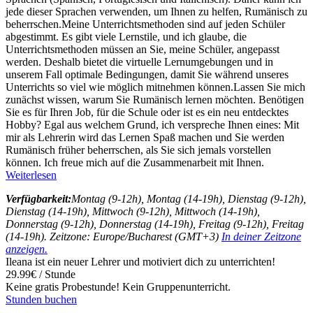
jede dieser Sprachen verwenden, um Ihnen zu helfen, Rumänisch zu
beherrschen.Meine Unterrichtsmethoden sind auf jeden Schüler
abgestimmt. Es gibt viele Lernstile, und ich glaube, die
Unterrichtsmethoden müssen an Sie, meine Schüler, angepasst
werden. Deshalb bietet die virtuelle Lernumgebungen und in
unserem Fall optimale Bedingungen, damit Sie während unseres
Unterrichts so viel wie möglich mitnehmen können.Lassen Sie mich
zunächst wissen, warum Sie Rumänisch lernen möchten. Benötigen
Sie es für Ihren Job, für die Schule oder ist es ein neu entdecktes
Hobby? Egal aus welchem ​​Grund, ich verspreche Ihnen eines: Mit
mir als Lehrerin wird das Lernen Spaß machen und Sie werden
Rumänisch früher beherrschen, als Sie sich jemals vorstellen
können. Ich freue mich auf die Zusammenarbeit mit Ihnen.
Weiterlesen
Verfügbarkeit:
Montag (9-12h), Montag (14-19h), Dienstag (9-12h),
Dienstag (14-19h), Mittwoch (9-12h), Mittwoch (14-19h),
Donnerstag (9-12h), Donnerstag (14-19h), Freitag (9-12h), Freitag
(14-19h). Zeitzone: Europe/Bucharest (GMT+3)
In deiner Zeitzone
anzeigen.
Ileana ist ein neuer Lehrer und motiviert dich zu unterrichten!
29.99€ / Stunde
Keine gratis Probestunde!
Kein Gruppenunterricht.
Stunden buchen