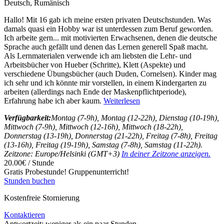
Deutsch, Rumänisch
Hallo! Mit 16 gab ich meine ersten privaten Deutschstunden. Was
damals quasi ein Hobby war ist unterdessen zum Beruf geworden.
Ich arbeite gern
...
mit motivierten Erwachsenen, denen die deutsche
Sprache auch gefällt und denen das Lernen generell Spaß macht.
Als Lernmaterialen verwende ich am liebsten die Lehr- und
Arbeitsbücher von Hueber (Schritte), Klett (Aspekte) und
verschiedene Übungsbücher (auch Duden, Cornelsen). Kinder mag
ich sehr und ich könnte mir vorstellen, in einem Kindergarten zu
arbeiten (allerdings nach Ende der Maskenpflichtperiode),
Erfahrung habe ich aber kaum.
Weiterlesen
Verfügbarkeit:
Montag (7-9h), Montag (12-22h), Dienstag (10-19h),
Mittwoch (7-9h), Mittwoch (12-16h), Mittwoch (18-22h),
Donnerstag (13-19h), Donnerstag (21-22h), Freitag (7-8h), Freitag
(13-16h), Freitag (19-19h), Samstag (7-8h), Samstag (11-22h).
Zeitzone: Europe/Helsinki (GMT+3)
In deiner Zeitzone anzeigen.
20.00€ / Stunde
Gratis Probestunde!
Gruppenunterricht!
Stunden buchen
Kostenfreie Stornierung
Kontaktieren
Antwortzeit:
weniger als ein paar Stunden