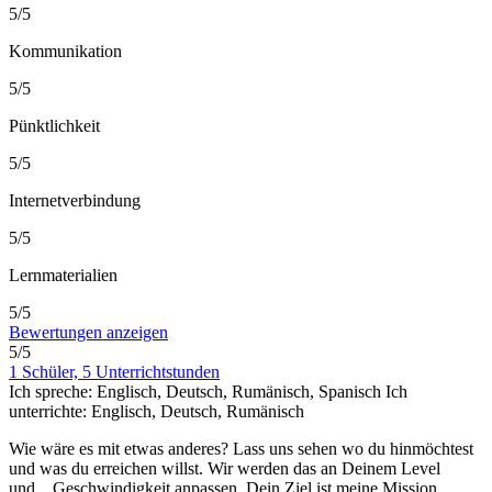
5/5
Kommunikation
5/5
Pünktlichkeit
5/5
Internetverbindung
5/5
Lernmaterialien
5/5
Bewertungen anzeigen
5/5
1 Schüler, 5 Unterrichtstunden
Ich spreche:
Englisch, Deutsch, Rumänisch, Spanisch
Ich
unterrichte:
Englisch, Deutsch, Rumänisch
Wie wäre es mit etwas anderes? Lass uns sehen wo du hinmöchtest
und was du erreichen willst. Wir werden das an Deinem Level
und
...
Geschwindigkeit anpassen. Dein Ziel ist meine Mission.