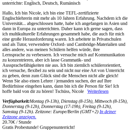
unterrichte:
Englisch, Deutsch, Rumänisch
Hallo, Ich bin Nicole, ich bin eine TEFL-zertifizierte
Englischlehrerin mit mehr als 10 Jahren Erfahrung. Nachdem ich die
Universität
...
abgeschlossen hatte, habe ich angefangen in Asien und
dann in Europa zu unterrichten. Daher kann ich gerne sagen, dass
ich multikulturelle Erfahrungen gesammelt habe, die auch für mich
eine große Herausforderung waren. Ich arbeitete in Privatschulen
und als Tutor, verwendete Oxford- und Cambridge-Materialien und
alles andere, was meinen Schülern helfen würde, ihre
Lernsprache zu verbessern. Ich versuche mich auf Kommunikation
zu konzentrieren, aber ich lasse Grammatik- und
Aussprachefähigkeiten nie aus. Ich bin ziemlich schülerorientiert,
ich versuche, flexibel zu sein und nicht nur eine Art von Unterricht
zu geben, denn zum Glück sind die Menschen nicht alle gleich!
Wenn Sie also einen Lehrer / jemanden suchen, der auf Ihre
Bedürfnisse eingehen kann, dann bin ich die Person für Sie! Ich
hoffe bald von dir zu hören! Tschüss, Nicole
Weiterlesen
Verfügbarkeit:
Montag (9-13h), Dienstag (8-15h), Mittwoch (8-15h),
Donnerstag (9-12h), Donnerstag (17-19h), Freitag (9-12h),
Samstag (9-12h). Zeitzone: Europe/Berlin (GMT+2)
In deiner
Zeitzone anzeigen.
20.70€ / Stunde
Gratis Probestunde!
Gruppenunterricht!