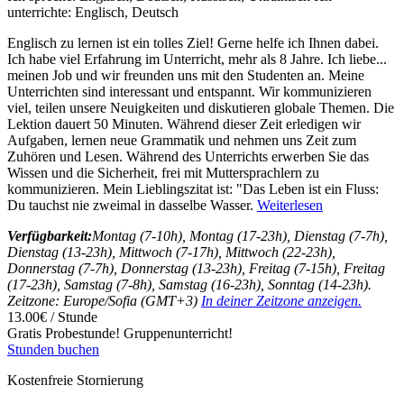
unterrichte:
Englisch, Deutsch
Englisch zu lernen ist ein tolles Ziel! Gerne helfe ich Ihnen dabei.
Ich habe viel Erfahrung im Unterricht, mehr als 8 Jahre. Ich liebe
...
meinen Job und wir freunden uns mit den Studenten an. Meine
Unterrichten sind interessant und entspannt. Wir kommunizieren
viel, teilen unsere Neuigkeiten und diskutieren globale Themen. Die
Lektion dauert 50 Minuten. Während dieser Zeit erledigen wir
Aufgaben, lernen neue Grammatik und nehmen uns Zeit zum
Zuhören und Lesen. Während des Unterrichts erwerben Sie das
Wissen und die Sicherheit, frei mit Muttersprachlern zu
kommunizieren. Mein Lieblingszitat ist: "Das Leben ist ein Fluss:
Du tauchst nie zweimal in dasselbe Wasser.
Weiterlesen
Verfügbarkeit:
Montag (7-10h), Montag (17-23h), Dienstag (7-7h),
Dienstag (13-23h), Mittwoch (7-17h), Mittwoch (22-23h),
Donnerstag (7-7h), Donnerstag (13-23h), Freitag (7-15h), Freitag
(17-23h), Samstag (7-8h), Samstag (16-23h), Sonntag (14-23h).
Zeitzone: Europe/Sofia (GMT+3)
In deiner Zeitzone anzeigen.
13.00€ / Stunde
Gratis Probestunde!
Gruppenunterricht!
Stunden buchen
Kostenfreie Stornierung