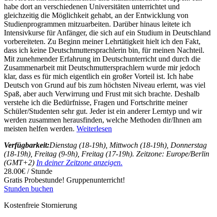
habe dort an verschiedenen Universitäten unterrichtet und
gleichzeitig die Möglichkeit gehabt, an der Entwicklung von
Studienprogrammen mitzuarbeiten. Darüber hinaus leitete ich
Intensivkurse für Anfänger, die sich auf ein Studium in Deutschland
vorbereiteten. Zu Beginn meiner Lehrtätigkeit hielt ich den Fakt,
dass ich keine Deutschmuttersprachlerin bin, für meinen Nachteil.
Mit zunehmender Erfahrung im Deutschunterricht und durch die
Zusammenarbeit mit Deutschmuttersprachlern wurde mir jedoch
klar, dass es für mich eigentlich ein großer Vorteil ist. Ich habe
Deutsch von Grund auf bis zum höchsten Niveau erlernt, was viel
Spaß, aber auch Verwirrung und Frust mit sich brachte. Deshalb
verstehe ich die Bedürfnisse, Fragen und Fortschritte meiner
Schüler/Studenten sehr gut. Jeder ist ein anderer Lerntyp und wir
werden zusammen herausfinden, welche Methoden dir/Ihnen am
meisten helfen werden.
Weiterlesen
Verfügbarkeit:
Dienstag (18-19h), Mittwoch (18-19h), Donnerstag
(18-19h), Freitag (9-9h), Freitag (17-19h). Zeitzone: Europe/Berlin
(GMT+2)
In deiner Zeitzone anzeigen.
28.00€ / Stunde
Gratis Probestunde!
Gruppenunterricht!
Stunden buchen
Kostenfreie Stornierung