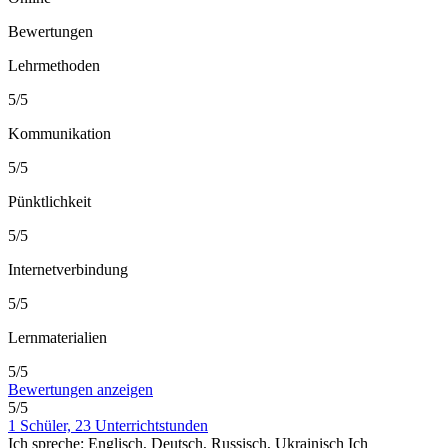
Bewertungen
Lehrmethoden
5/5
Kommunikation
5/5
Pünktlichkeit
5/5
Internetverbindung
5/5
Lernmaterialien
5/5
Bewertungen anzeigen
5/5
1 Schüler, 23 Unterrichtstunden
Ich spreche:
Englisch, Deutsch, Russisch, Ukrainisch
Ich