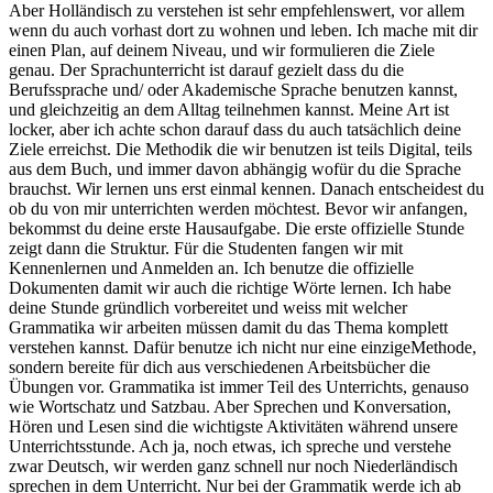
Aber Holländisch zu verstehen ist sehr empfehlenswert, vor allem
wenn du auch vorhast dort zu wohnen und leben. Ich mache mit dir
einen Plan, auf deinem Niveau, und wir formulieren die Ziele
genau. Der Sprachunterricht ist darauf gezielt dass du die
Berufssprache und/ oder Akademische Sprache benutzen kannst,
und gleichzeitig an dem Alltag teilnehmen kannst. Meine Art ist
locker, aber ich achte schon darauf dass du auch tatsächlich deine
Ziele erreichst. Die Methodik die wir benutzen ist teils Digital, teils
aus dem Buch, und immer davon abhängig wofür du die Sprache
brauchst. Wir lernen uns erst einmal kennen. Danach entscheidest du
ob du von mir unterrichten werden möchtest. Bevor wir anfangen,
bekommst du deine erste Hausaufgabe. Die erste offizielle Stunde
zeigt dann die Struktur. Für die Studenten fangen wir mit
Kennenlernen und Anmelden an. Ich benutze die offizielle
Dokumenten damit wir auch die richtige Wörte lernen. Ich habe
deine Stunde gründlich vorbereitet und weiss mit welcher
Grammatika wir arbeiten müssen damit du das Thema komplett
verstehen kannst. Dafür benutze ich nicht nur eine einzigeMethode,
sondern bereite für dich aus verschiedenen Arbeitsbücher die
Übungen vor. Grammatika ist immer Teil des Unterrichts, genauso
wie Wortschatz und Satzbau. Aber Sprechen und Konversation,
Hören und Lesen sind die wichtigste Aktivitäten während unsere
Unterrichtsstunde. Ach ja, noch etwas, ich spreche und verstehe
zwar Deutsch, wir werden ganz schnell nur noch Niederländisch
sprechen in dem Unterricht. Nur bei der Grammatik werde ich ab