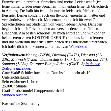
Französisch unterrichtet. Sprachen sind meine Leidenschaft (ich
lerne immer wieder neue Sprachen - momentan lerne ich Griechisch
in Athens). Deshalb bin ich nicht nur ein leidenschaftlicher und
fleissiger Lerner sondern auch ein flexibler, engagierter, netter und
verständnisvoller Mensch. Momentan arbeite ich für zwei Online-
Sprachschulen mit Studenten von verschiedenen Alter. Daneben
begleite ich auch Privatkunden aus verschiedenen beruflichen
Branchen. Am besten schreibst Du mich sofort an und wir können
bei unserem ersten KOSTENLOSEN Termin uns kennen lernen
und uns weiterhin über die Einzelheiten des Unterrichts unterhalten.
Ich hoffe dich bald kennen zu lernen. Ivan
Weiterlesen
Verfügbarkeit:
Montag (7-23h), Dienstag (7-17h), Dienstag (22-
23h), Mittwoch (7-23h), Donnerstag (7-17h), Donnerstag (22-23h),
Sonntag (7-23h). Zeitzone: Europe/Athens (GMT+3)
In deiner
Zeitzone anzeigen.
Gute Wahl! Schüler buchen im Durchschnitt mehr als 10
Unterrichtsstunden!
Sehr erfahrener Lehrer!
25.00€ / Stunde
Gratis Probestunde!
Gruppenunterricht!
Stunden buchen
Kostenfreie Stornierung