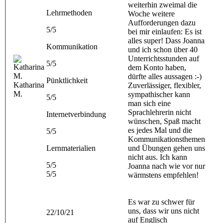
weiterhin zweimal die
Lehrmethoden
Woche weitere
Aufforderungen dazu
5/5
bei mir einlaufen: Es ist
alles super! Dass Joanna
Kommunikation
und ich schon über 40
Unterrichtsstunden auf
5/5
dem Konto haben,
dürfte alles aussagen :-)
Pünktlichkeit
Katharina
Zuverlässiger, flexibler,
M.
sympathischer kann
5/5
man sich eine
Sprachlehrerin nicht
Internetverbindung
wünschen, Spaß macht
es jedes Mal und die
5/5
Kommunikationsthemen
Lernmaterialien
und Übungen gehen uns
nicht aus. Ich kann
5/5
Joanna nach wie vor nur
5/5
wärmstens empfehlen!
Es war zu schwer für
uns, dass wir uns nicht
22/10/21
auf Englisch