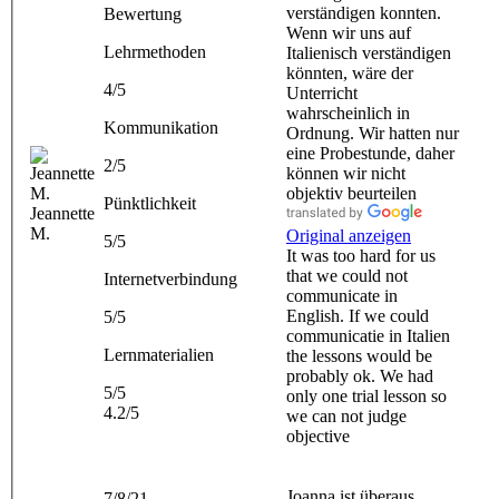
verständigen konnten.
Bewertung
Wenn wir uns auf
Lehrmethoden
Italienisch verständigen
könnten, wäre der
4/5
Unterricht
wahrscheinlich in
Kommunikation
Ordnung. Wir hatten nur
eine Probestunde, daher
2/5
können wir nicht
objektiv beurteilen
Pünktlichkeit
Jeannette
M.
Original anzeigen
5/5
It was too hard for us
that we could not
Internetverbindung
communicate in
English. If we could
5/5
communicatie in Italien
Lernmaterialien
the lessons would be
probably ok. We had
5/5
only one trial lesson so
4.2/5
we can not judge
objective
Joanna ist überaus
7/8/21