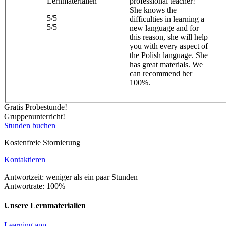
Lernmaterialien
professional teacher!
She knows the
5/5
difficulties in learning a
5/5
new language and for
this reason, she will help
you with every aspect of
the Polish language. She
has great materials. We
can recommend her
100%.
Gratis Probestunde!
Gruppenunterricht!
Stunden buchen
Kostenfreie Stornierung
Kontaktieren
Antwortzeit: weniger als ein paar Stunden
Antwortrate: 100%
Unsere Lernmaterialien
Learning app