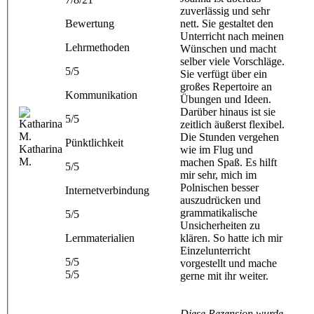
zuverlässig und sehr
Bewertung
nett. Sie gestaltet den
Unterricht nach meinen
Lehrmethoden
Wünschen und macht
selber viele Vorschläge.
5/5
Sie verfügt über ein
großes Repertoire an
Kommunikation
Übungen und Ideen.
Darüber hinaus ist sie
5/5
zeitlich äußerst flexibel.
Die Stunden vergehen
Pünktlichkeit
Katharina
wie im Flug und
M.
machen Spaß. Es hilft
5/5
mir sehr, mich im
Polnischen besser
Internetverbindung
auszudrücken und
grammatikalische
5/5
Unsicherheiten zu
Lernmaterialien
klären. So hatte ich mir
Einzelunterricht
5/5
vorgestellt und mache
5/5
gerne mit ihr weiter.
Diese Rezension wurde