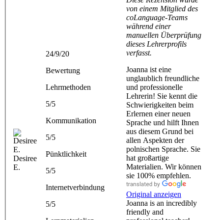
von einem Mitglied des
coLanguage-Teams
während einer
manuellen Überprüfung
dieses Lehrerprofils
verfasst.
24/9/20
Joanna ist eine
Bewertung
unglaublich freundliche
Lehrmethoden
und professionelle
Lehrerin! Sie kennt die
5/5
Schwierigkeiten beim
Erlernen einer neuen
Kommunikation
Sprache und hilft Ihnen
aus diesem Grund bei
5/5
allen Aspekten der
polnischen Sprache. Sie
Pünktlichkeit
hat großartige
Desiree
Materialien. Wir können
E.
5/5
sie 100% empfehlen.
Internetverbindung
Original anzeigen
Joanna is an incredibly
5/5
friendly and