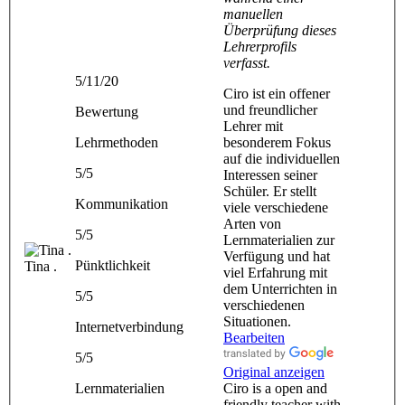
manuellen
Überprüfung dieses
Lehrerprofils
verfasst.
5/11/20
Ciro ist ein offener
und freundlicher
Bewertung
Lehrer mit
Lehrmethoden
besonderem Fokus
auf die individuellen
5/5
Interessen seiner
Schüler. Er stellt
Kommunikation
viele verschiedene
Arten von
5/5
Lernmaterialien zur
Verfügung und hat
Pünktlichkeit
Tina .
viel Erfahrung mit
dem Unterrichten in
5/5
verschiedenen
Situationen.
Internetverbindung
Bearbeiten
5/5
Original anzeigen
Lernmaterialien
Ciro is a open and
friendly teacher with