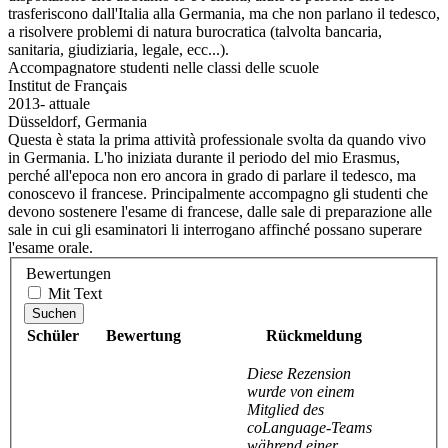
trasferiscono dall'Italia alla Germania, ma che non parlano il tedesco,
a risolvere problemi di natura burocratica (talvolta bancaria,
sanitaria, giudiziaria, legale, ecc...).
Accompagnatore studenti nelle classi delle scuole
Institut de Français
2013- attuale
Düsseldorf, Germania
Questa è stata la prima attività professionale svolta da quando vivo
in Germania. L'ho iniziata durante il periodo del mio Erasmus,
perché all'epoca non ero ancora in grado di parlare il tedesco, ma
conoscevo il francese. Principalmente accompagno gli studenti che
devono sostenere l'esame di francese, dalle sale di preparazione alle
sale in cui gli esaminatori li interrogano affinché possano superare
l'esame orale.
Bewertungen
Mit Text
Suchen
Schüler
Bewertung
Rückmeldung
Diese Rezension
wurde von einem
Mitglied des
coLanguage-Teams
während einer