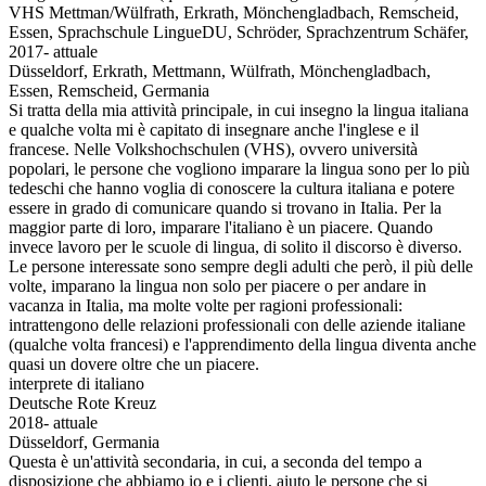
VHS Mettman/Wülfrath, Erkrath, Mönchengladbach, Remscheid,
Essen, Sprachschule LingueDU, Schröder, Sprachzentrum Schäfer,
2017- attuale
Düsseldorf, Erkrath, Mettmann, Wülfrath, Mönchengladbach,
Essen, Remscheid, Germania
Si tratta della mia attività principale, in cui insegno la lingua italiana
e qualche volta mi è capitato di insegnare anche l'inglese e il
francese. Nelle Volkshochschulen (VHS), ovvero università
popolari, le persone che vogliono imparare la lingua sono per lo più
tedeschi che hanno voglia di conoscere la cultura italiana e potere
essere in grado di comunicare quando si trovano in Italia. Per la
maggior parte di loro, imparare l'italiano è un piacere. Quando
invece lavoro per le scuole di lingua, di solito il discorso è diverso.
Le persone interessate sono sempre degli adulti che però, il più delle
volte, imparano la lingua non solo per piacere o per andare in
vacanza in Italia, ma molte volte per ragioni professionali:
intrattengono delle relazioni professionali con delle aziende italiane
(qualche volta francesi) e l'apprendimento della lingua diventa anche
quasi un dovere oltre che un piacere.
interprete di italiano
Deutsche Rote Kreuz
2018- attuale
Düsseldorf, Germania
Questa è un'attività secondaria, in cui, a seconda del tempo a
disposizione che abbiamo io e i clienti, aiuto le persone che si