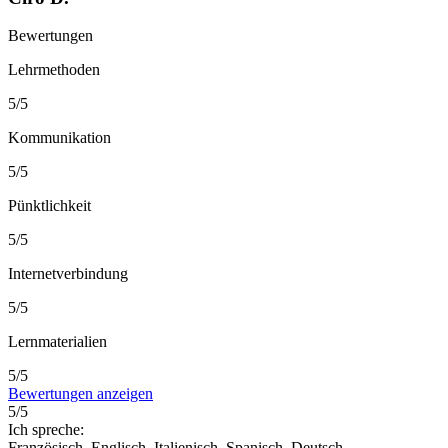
Bewertungen
Lehrmethoden
5/5
Kommunikation
5/5
Pünktlichkeit
5/5
Internetverbindung
5/5
Lernmaterialien
5/5
Bewertungen anzeigen
5/5
Ich spreche:
Französisch, Englisch, Italienisch, Spanisch, Deutsch