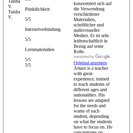
konzentriert sich auf
die Verwendung
Pünktlichkeit
Taisha
verschiedener
V.
5/5
Materialien,
schriftlicher und
Internetverbindung
audiovisueller
Medien. Er ist sehr
5/5
leidenschaftlich in
Bezug auf seine
Lernmaterialien
Rolle.
5/5
Original anzeigen
5/5
Arturo is a teacher
with great
experience, trained
to teach students of
different ages and
nationalities. His
lessons are adapted
for the needs and
wants of each
student, depending
on what the students
have to focus on. He
concentrates on