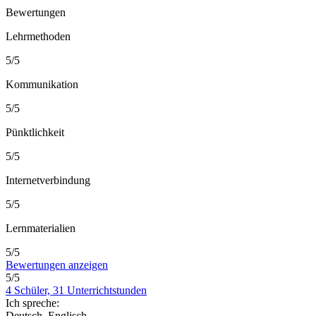
Bewertungen
Lehrmethoden
5/5
Kommunikation
5/5
Pünktlichkeit
5/5
Internetverbindung
5/5
Lernmaterialien
5/5
Bewertungen anzeigen
5/5
4 Schüler, 31 Unterrichtstunden
Ich spreche:
Deutsch, Englisch