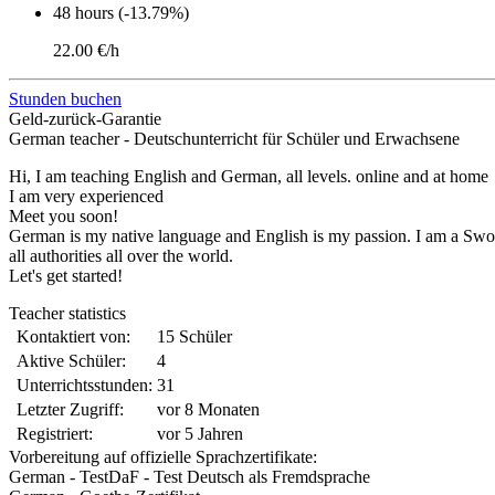
48 hours (-13.79%)
22.00 €/h
Stunden buchen
Geld-zurück-Garantie
German teacher - Deutschunterricht für Schüler und Erwachsene
Hi, I am teaching English and German, all levels. online and at home
I am very experienced
Meet you soon!
German is my native language and English is my passion. I am a Sworn
all authorities all over the world.
Let's get started!
Teacher statistics
Kontaktiert von:
15 Schüler
Aktive Schüler:
4
Unterrichtsstunden:
31
Letzter Zugriff:
vor 8 Monaten
Registriert:
vor 5 Jahren
Vorbereitung auf offizielle Sprachzertifikate:
German - TestDaF - Test Deutsch als Fremdsprache