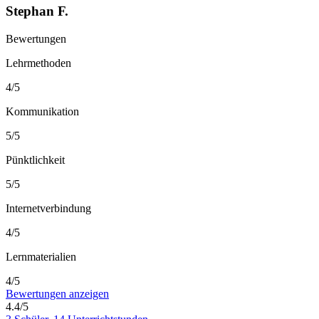
Stephan F.
Bewertungen
Lehrmethoden
4/5
Kommunikation
5/5
Pünktlichkeit
5/5
Internetverbindung
4/5
Lernmaterialien
4/5
Bewertungen anzeigen
4.4/5