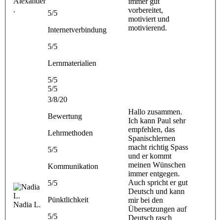
Alexander
immer gut
.
vorbereitet,
5/5
motiviert und
motivierend.
Internetverbindung
5/5
Lernmaterialien
5/5
5/5
3/8/20
Hallo zusammen.
Bewertung
Ich kann Paul sehr
empfehlen, das
Lehrmethoden
Spanischlernen
macht richtig Spass
5/5
und er kommt
meinen Wünschen
Kommunikation
immer entgegen.
Auch spricht er gut
5/5
Deutsch und kann
Pünktlichkeit
mir bei den
Nadia L.
Übersetzungen auf
5/5
Deutsch rasch