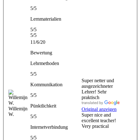
5/5
Lernmaterialien
5/5
5/5
11/6/20
Bewertung
Lehrmethoden
5/5
Super netter und
Kommunikation
ausgezeichneter
Lehrer! Sehr
5/5
praktisch
Pünktlichkeit
Willemijn
Original anzeigen
W.
Super nice and
5/5
excellent teacher!
Very practical
Internetverbindung
5/5