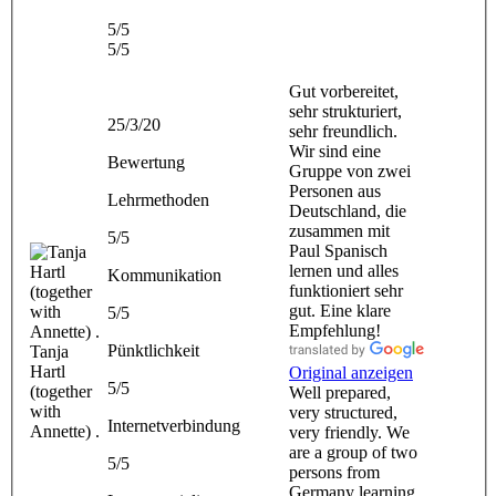
5/5
5/5
Gut vorbereitet,
sehr strukturiert,
25/3/20
sehr freundlich.
Wir sind eine
Bewertung
Gruppe von zwei
Personen aus
Lehrmethoden
Deutschland, die
zusammen mit
5/5
Paul Spanisch
lernen und alles
Kommunikation
funktioniert sehr
gut. Eine klare
5/5
Empfehlung!
Pünktlichkeit
Tanja
Hartl
Original anzeigen
5/5
(together
Well prepared,
with
very structured,
Internetverbindung
Annette) .
very friendly. We
are a group of two
5/5
persons from
Germany learning