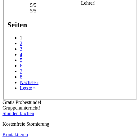
Lehrer!
5/5
5/5
Seiten
1
2
3
4
5
6
7
8
Nächste ›
Letzte »
Gratis Probestunde!
Gruppenunterricht!
Stunden buchen
Kostenfreie Stornierung
Kontaktieren