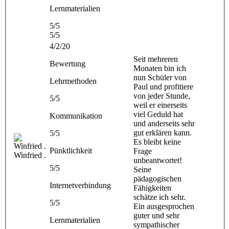
Lernmaterialien
5/5
5/5
4/2/20
Seit mehreren
Bewertung
Monaten bin ich
nun Schüler von
Lehrmethoden
Paul und profitiere
von jeder Stunde,
5/5
weil er einerseits
viel Geduld hat
Kommunikation
und anderseits sehr
gut erklären kann.
5/5
Es bleibt keine
Pünktlichkeit
Frage
Winfried .
unbeantwortet!
5/5
Seine
pädagogischen
Internetverbindung
Fähigkeiten
schätze ich sehr.
5/5
Ein ausgesprochen
guter und sehr
Lernmaterialien
sympathischer