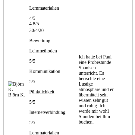
Lernmaterialien
4/5
4.8/5
30/4/20
Bewertung
Lehrmethoden
Ich hatte bei Paul
5/5
eine Probestunde
Spanisch
Kommunikation
unterricht. Es
herrschte eine
5/5
Lustige
atmosphäre und er
Pünktlichkeit
Björn K.
übermittelt sein
wissen sehr gut
5/5
und ruhig. Ich
werde mir wohl
Internetverbindung
Stunden bei Ihm
buchen.
5/5
Lernmaterialien