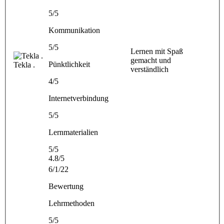
5/5
Kommunikation
5/5
Lernen mit Spaß
gemacht und
Pünktlichkeit
Tekla .
verständlich
4/5
Internetverbindung
5/5
Lernmaterialien
5/5
4.8/5
6/1/22
Bewertung
Lehrmethoden
5/5