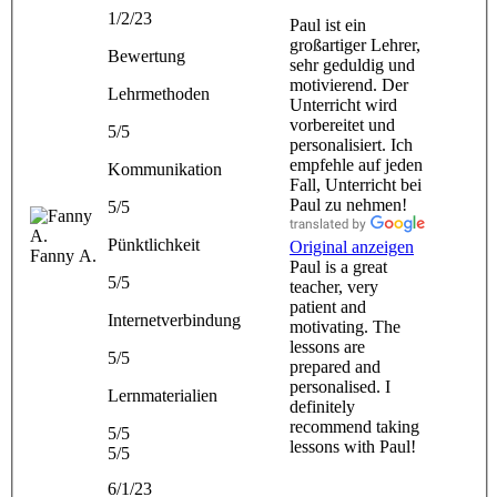
1/2/23
Paul ist ein
großartiger Lehrer,
Bewertung
sehr geduldig und
motivierend. Der
Lehrmethoden
Unterricht wird
vorbereitet und
5/5
personalisiert. Ich
empfehle auf jeden
Kommunikation
Fall, Unterricht bei
Paul zu nehmen!
5/5
Pünktlichkeit
Original anzeigen
Fanny A.
Paul is a great
5/5
teacher, very
patient and
Internetverbindung
motivating. The
lessons are
5/5
prepared and
personalised. I
Lernmaterialien
definitely
recommend taking
5/5
lessons with Paul!
5/5
6/1/23