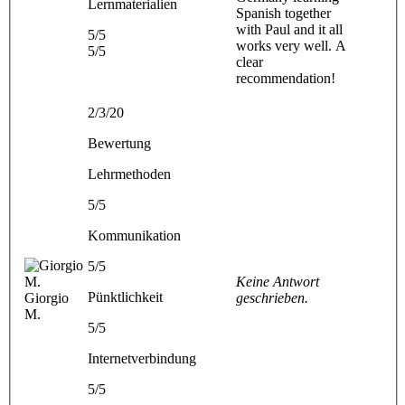
Lernmaterialien
Spanish together
with Paul and it all
5/5
works very well. A
5/5
clear
recommendation!
2/3/20
Bewertung
Lehrmethoden
5/5
Kommunikation
5/5
Keine Antwort
Pünktlichkeit
Giorgio
geschrieben.
M.
5/5
Internetverbindung
5/5