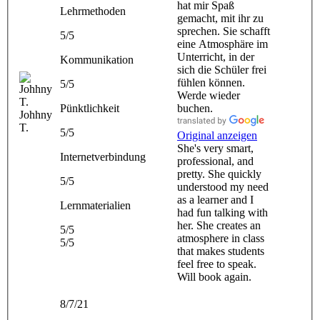
hat mir Spaß
Lehrmethoden
gemacht, mit ihr zu
sprechen. Sie schafft
5/5
eine Atmosphäre im
Unterricht, in der
Kommunikation
sich die Schüler frei
fühlen können.
5/5
Werde wieder
Pünktlichkeit
buchen.
Johhny
T.
5/5
Original anzeigen
She's very smart,
Internetverbindung
professional, and
pretty. She quickly
5/5
understood my need
as a learner and I
Lernmaterialien
had fun talking with
her. She creates an
5/5
atmosphere in class
5/5
that makes students
feel free to speak.
Will book again.
8/7/21