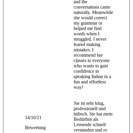
and the
conversations came
naturally. Meanwhile
she would correct
my grammar or
helped me find
words when I
struggled. I never
feared making
mistakes. I
recommend her
classes to everyone
who wants to gain
confidence in
speaking Italian in a
fun and effortless
way!
Sie ist sehr klug,
professionell und
hübsch. Sie hat mein
14/10/21
Bedürfnis als
Lernende schnell
Bewertung
verstanden und es