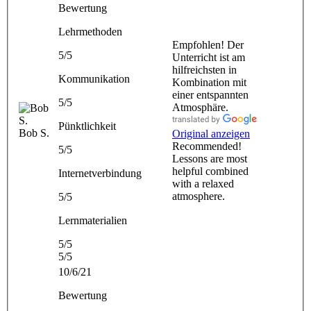
Bewertung
Lehrmethoden
Empfohlen! Der
5/5
Unterricht ist am
hilfreichsten in
Kommunikation
Kombination mit
einer entspannten
5/5
Atmosphäre.
Pünktlichkeit
Bob S.
Original anzeigen
Recommended!
5/5
Lessons are most
helpful combined
Internetverbindung
with a relaxed
atmosphere.
5/5
Lernmaterialien
5/5
5/5
10/6/21
Bewertung