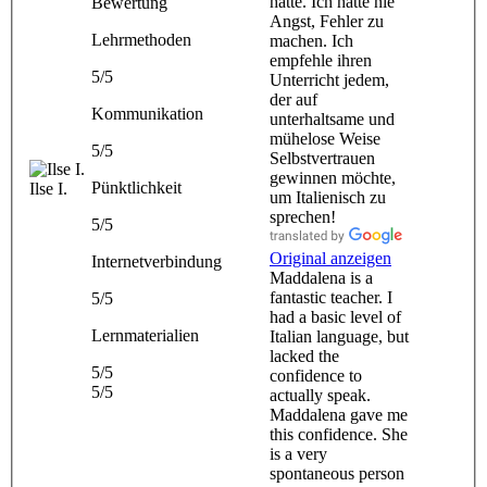
hatte. Ich hatte nie
Bewertung
Angst, Fehler zu
Lehrmethoden
machen. Ich
empfehle ihren
5/5
Unterricht jedem,
der auf
Kommunikation
unterhaltsame und
mühelose Weise
5/5
Selbstvertrauen
gewinnen möchte,
Pünktlichkeit
Ilse I.
um Italienisch zu
sprechen!
5/5
Original anzeigen
Internetverbindung
Maddalena is a
fantastic teacher. I
5/5
had a basic level of
Lernmaterialien
Italian language, but
lacked the
5/5
confidence to
5/5
actually speak.
Maddalena gave me
this confidence. She
is a very
spontaneous person