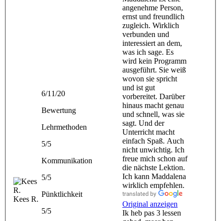
angenehme Person,
ernst und freundlich
zugleich. Wirklich
verbunden und
interessiert an dem,
was ich sage. Es
wird kein Programm
ausgeführt. Sie weiß
wovon sie spricht
und ist gut
6/11/20
vorbereitet. Darüber
hinaus macht genau
Bewertung
und schnell, was sie
sagt. Und der
Lehrmethoden
Unterricht macht
einfach Spaß. Auch
5/5
nicht unwichtig. Ich
freue mich schon auf
Kommunikation
die nächste Lektion.
Ich kann Maddalena
5/5
wirklich empfehlen.
Pünktlichkeit
Kees R.
Original anzeigen
5/5
Ik heb pas 3 lessen