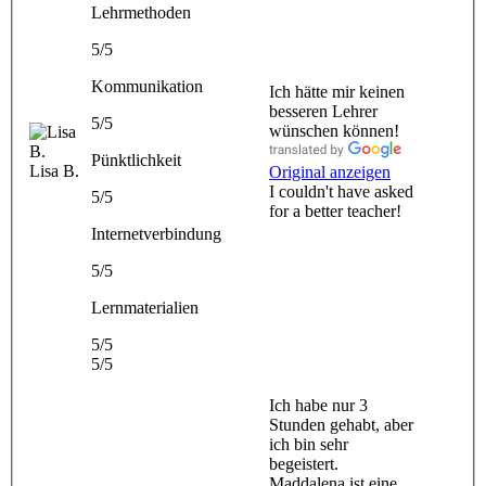
Lehrmethoden
5/5
Kommunikation
Ich hätte mir keinen
besseren Lehrer
5/5
wünschen können!
Pünktlichkeit
Lisa B.
Original anzeigen
I couldn't have asked
5/5
for a better teacher!
Internetverbindung
5/5
Lernmaterialien
5/5
5/5
Ich habe nur 3
Stunden gehabt, aber
ich bin sehr
begeistert.
Maddalena ist eine