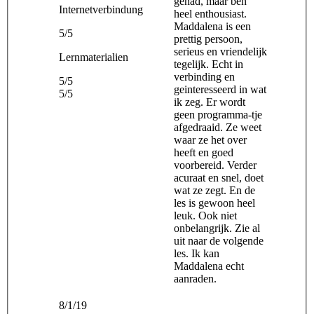
gehad, maar ben
Internetverbindung
heel enthousiast.
Maddalena is een
5/5
prettig persoon,
serieus en vriendelijk
Lernmaterialien
tegelijk. Echt in
verbinding en
5/5
geinteresseerd in wat
5/5
ik zeg. Er wordt
geen programma-tje
afgedraaid. Ze weet
waar ze het over
heeft en goed
voorbereid. Verder
acuraat en snel, doet
wat ze zegt. En de
les is gewoon heel
leuk. Ook niet
onbelangrijk. Zie al
uit naar de volgende
les. Ik kan
Maddalena echt
aanraden.
8/1/19